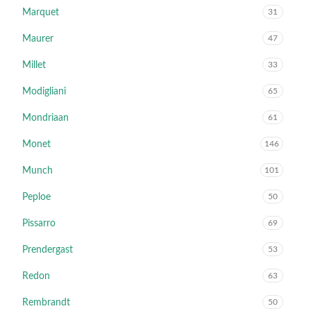
Marquet
31
Maurer
47
Millet
33
Modigliani
65
Mondriaan
61
Monet
146
Munch
101
Peploe
50
Pissarro
69
Prendergast
53
Redon
63
Rembrandt
50