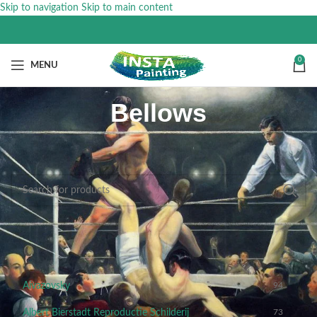
Skip to navigation
Skip to main content
0
MENU
Bellows
ARTIESTEN
Aivazovsky
94
Albert Bierstadt Reproductie Schilderij
73