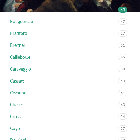
Bellows
65
Bouguereau
47
Bradford
27
Breitner
51
Caillebotte
65
Caravaggio
38
Cassatt
50
Cézanne
61
Chase
63
Cross
54
Cuyp
37