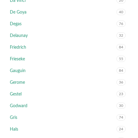
Da Vinci
20
De Goya
40
Degas
76
Delaunay
32
Friedrich
84
Frieseke
55
Gauguin
84
Gerome
36
Gestel
23
Godward
30
Gris
74
Hals
24