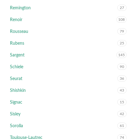
Remington
27
Renoir
108
Rousseau
79
Rubens
25
Sargent
145
Schiele
90
Seurat
36
Shishkin
43
Signac
15
Sisley
42
Sorolla
61
Toulouse-Lautrec
74