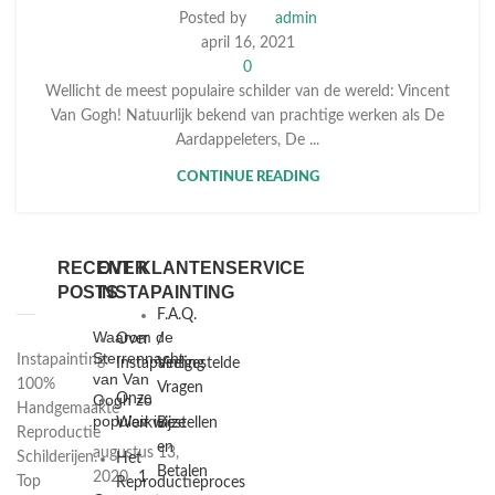
Posted by
admin
april 16, 2021
0
Wellicht de meest populaire schilder van de wereld: Vincent
Van Gogh! Natuurlijk bekend van prachtige werken als De
Aardappeleters, De ...
CONTINUE READING
RECENT
OVER
KLANTENSERVICE
POSTS
INSTAPAINTING
F.A.Q.
Waarom de
Over
/
Sterrennacht
Instapainting:
Instapainting
Veelgestelde
van Van
100%
Vragen
Gogh zo
Onze
Handgemaakte
populair is
Werkwijze
Bestellen
Reproductie
en
augustus 13,
Schilderijen.
Het
Betalen
2020
1
Top
Reproductieproces