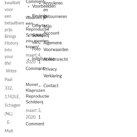
Comment
kwaliteit
Annuleren
Voorbeelden
voor
en
Reviews
een
Retourneren
Waarom je
een
betaalbare
Offerte
Mijn
Reproductie
prijs.
Account
Schilderij
Schilderij
Brings
zou moeten
van
Algemene
History
kopen!
Foto
Voorwaarden
into
maart 4,
your
Inlijstservice
Auteursrecht
2020
1
life!
Comment
Privacy
Witte
Verklaring
Paal
Monet
Contact
332,
Klaprozen
Reproductie
1742LE,
Schilderij
Schagen
maart 3,
(NL)
2020
1
E-
Comment
Mail: