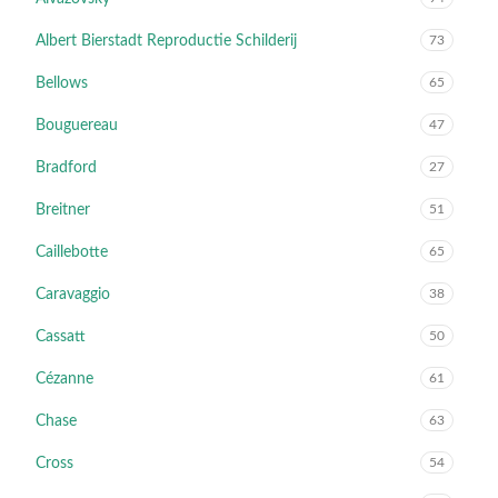
Albert Bierstadt Reproductie Schilderij
73
Bellows
65
Bouguereau
47
Bradford
27
Breitner
51
Caillebotte
65
Caravaggio
38
Cassatt
50
Cézanne
61
Chase
63
Cross
54