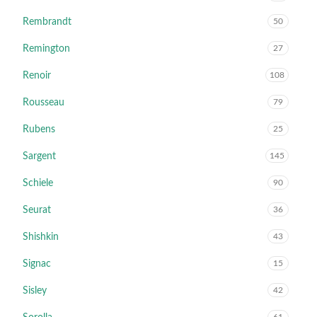
Rembrandt
50
Remington
27
Renoir
108
Rousseau
79
Rubens
25
Sargent
145
Schiele
90
Seurat
36
Shishkin
43
Signac
15
Sisley
42