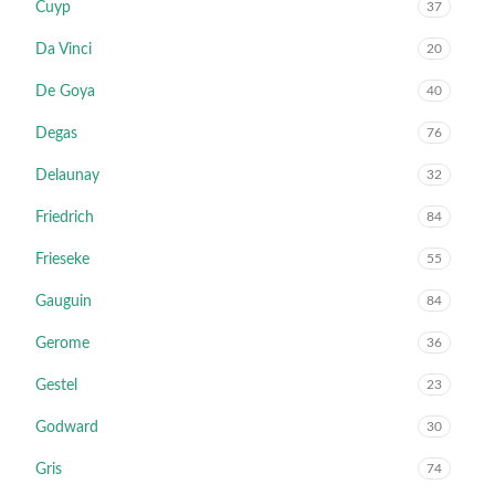
Cuyp
37
Da Vinci
20
De Goya
40
Degas
76
Delaunay
32
Friedrich
84
Frieseke
55
Gauguin
84
Gerome
36
Gestel
23
Godward
30
Gris
74