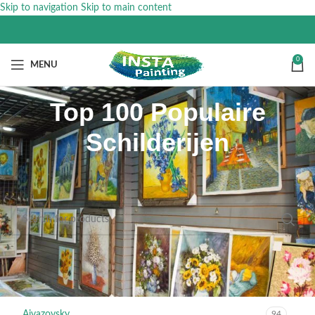
Skip to navigation
Skip to main content
0
MENU
Top 100 Populaire
Schilderijen
ARTIESTEN
Aivazovsky
94