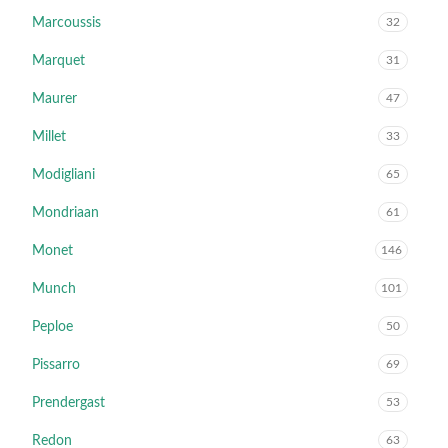
Marcoussis
32
Marquet
31
Maurer
47
Millet
33
Modigliani
65
Mondriaan
61
Monet
146
Munch
101
Peploe
50
Pissarro
69
Prendergast
53
Redon
63