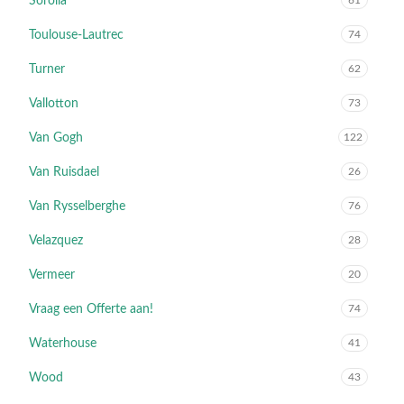
Sorolla
61
Toulouse-Lautrec
74
Turner
62
Vallotton
73
Van Gogh
122
Van Ruisdael
26
Van Rysselberghe
76
Velazquez
28
Vermeer
20
Vraag een Offerte aan!
74
Waterhouse
41
Wood
43