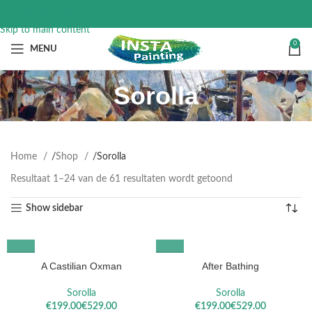
Skip to navigation
Skip to main content
0
MENU
Sorolla
Home
Shop
Sorolla
Resultaat 1–24 van de 61 resultaten wordt getoond
Show sidebar
A Castilian Oxman
After Bathing
Sorolla
Sorolla
€
€
€
€