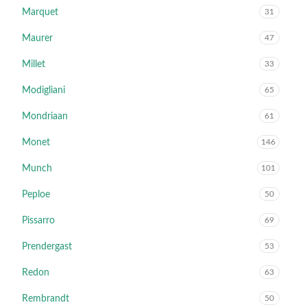
Marquet
31
Maurer
47
Millet
33
Modigliani
65
Mondriaan
61
Monet
146
Munch
101
Peploe
50
Pissarro
69
Prendergast
53
Redon
63
Rembrandt
50