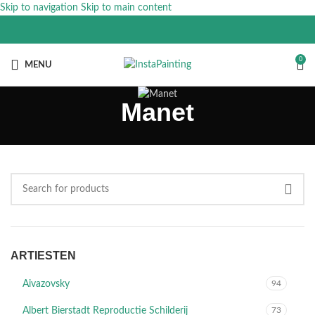
Skip to navigation
Skip to main content
0
MENU
Manet
ARTIESTEN
Aivazovsky
94
Albert Bierstadt Reproductie Schilderij
73