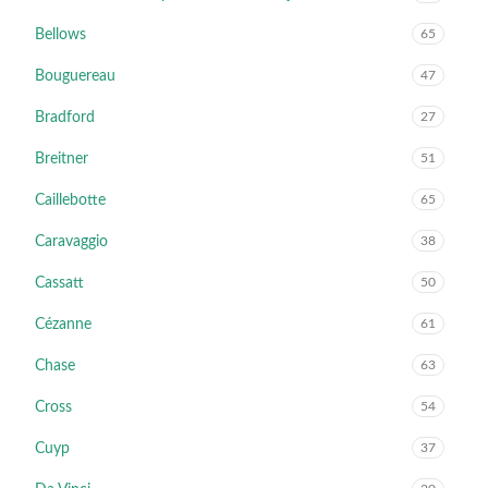
Bellows
65
Bouguereau
47
Bradford
27
Breitner
51
Caillebotte
65
Caravaggio
38
Cassatt
50
Cézanne
61
Chase
63
Cross
54
Cuyp
37