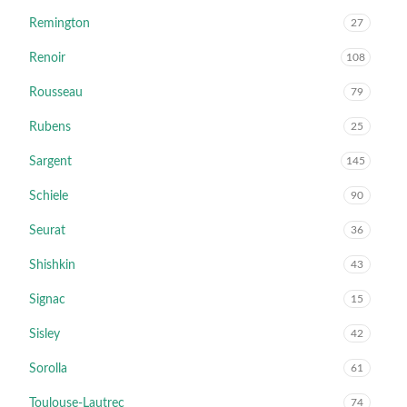
Remington
27
Renoir
108
Rousseau
79
Rubens
25
Sargent
145
Schiele
90
Seurat
36
Shishkin
43
Signac
15
Sisley
42
Sorolla
61
Toulouse-Lautrec
74