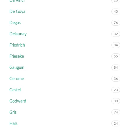
Da Vinci
20
De Goya
40
Degas
76
Delaunay
32
Friedrich
84
Frieseke
55
Gauguin
84
Gerome
36
Gestel
23
Godward
30
Gris
74
Hals
24