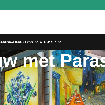
ELDEN
SCHILDERIJ VAN FOTO
HELP & INFO
uw met Para
en getagged “Vrouw met Parasol”
Show
9
2
n with a Parasol
onet