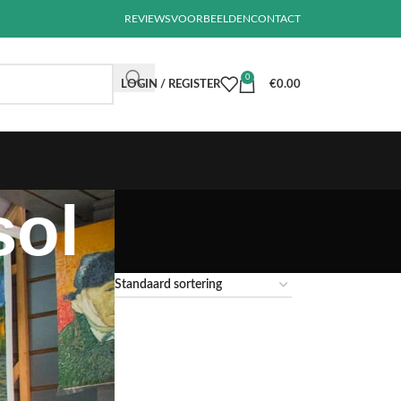
REVIEWS
VOORBEELDEN
CONTACT
0
LOGIN / REGISTER
€
0.00
sol
4
36