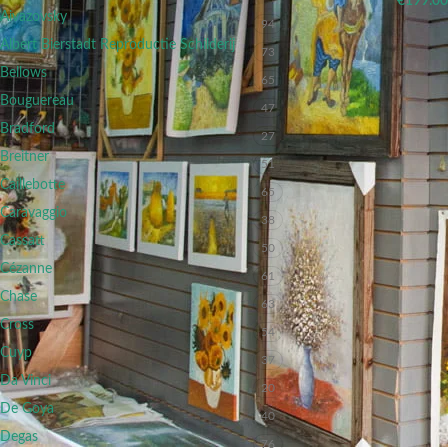
€
199.00
Aivazovsky
94
Albert Bierstadt Reproductie Schilderij
73
Bellows
65
Bouguereau
47
Bradford
27
Breitner
51
Caillebotte
65
Caravaggio
38
Cassatt
50
Cézanne
61
Chase
63
Cross
54
Cuyp
37
Da Vinci
20
De Goya
40
Degas
76