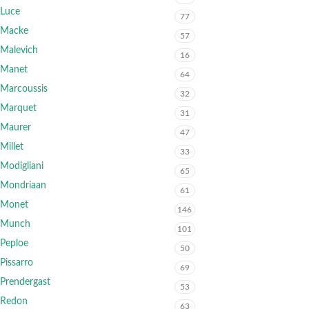
Luce
77
Macke
57
Malevich
16
Manet
64
Marcoussis
32
Marquet
31
Maurer
47
Millet
33
Modigliani
65
Mondriaan
61
Monet
146
Munch
101
Peploe
50
Pissarro
69
Prendergast
53
Redon
63