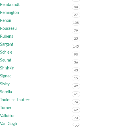
Rembrandt
50
Remington
27
Renoir
108
Rousseau
79
Rubens
25
Sargent
145
Schiele
90
Seurat
36
Shishkin
43
Signac
15
Sisley
42
Sorolla
61
Toulouse-Lautrec
74
Turner
62
Vallotton
73
Van Gogh
122