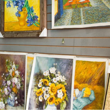
-
€
829.00