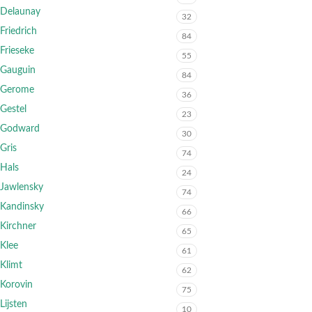
Delaunay
32
Friedrich
84
Frieseke
55
Gauguin
84
Gerome
36
Gestel
23
Godward
30
Gris
74
Hals
24
Jawlensky
74
Kandinsky
66
Kirchner
65
Klee
61
Klimt
62
Korovin
75
Lijsten
10