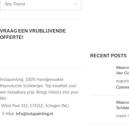
VRAAG EEN VRIJBLIJVENDE
OFFERTE!
RECENT POSTS
Waarom
Van Go
Instapainting: 100% Handgemaakte
august
Reproductie Schilderijen. Top kwaliteit voor
Comme
een betaalbare prijs. Brings History into your
life!
Waarom
Witte Paal 332, 1742LE, Schagen (NL)
Schild
E-Mail:
info@instapainting.nl
maart 