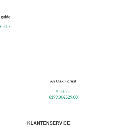
e guide
Shishkin
An Oak Forest
OPTIES SELECTEREN
OPTIES S
Shishkin
€
€
KLANTENSERVICE