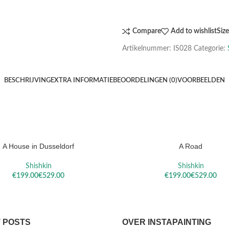
Compare
Add to wishlist
Siz
Artikelnummer:
IS028
Categorie:
BESCHRIJVING
EXTRA INFORMATIE
BEOORDELINGEN (0)
VOORBEELDEN
A House in Dusseldorf
A Road
ELECTEREN
OPTIES SELECTEREN
Shishkin
Shishkin
€
€
€
€
 POSTS
OVER INSTAPAINTING