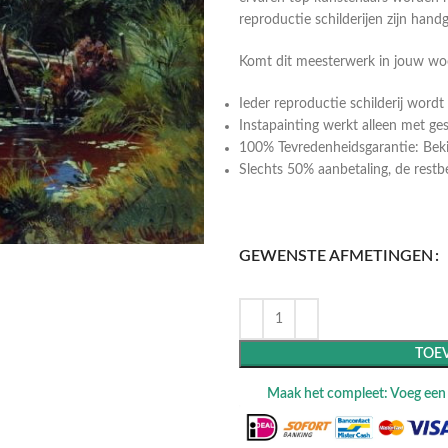
reproductie schilderijen zijn hand
Komt dit meesterwerk in jouw w
Ieder reproductie schilderij wor
Instapainting werkt alleen met ge
100% Tevredenheidsgarantie: Bekij
Slechts 50% aanbetaling, de restbeta
GEWENSTE AFMETINGEN
TOE
Maak het compleet: Voeg een l