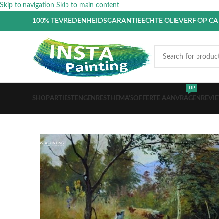
Skip to navigation
Skip to main content
100% TEVREDENHEIDSGARANTIE
ECHTE OLIEVERF OP C
TIP
SHOP
ARTIESTEN
GENRES
THEMA’S
OFFERTE AANVRAGEN
REVI