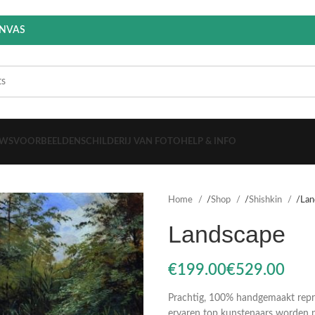
ANVAS
EWS
VOORBEELDEN
SCHILDERIJ VAN FOTO
HELP & INFO
Home
Shop
Shishkin
Lan
Landscape
€
€
Prachtig, 100% handgemaakt reprod
ervaren top kunstenaars worden n