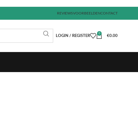
REVIEWS
VOORBEELDEN
CONTACT
0
LOGIN / REGISTER
€
0.00