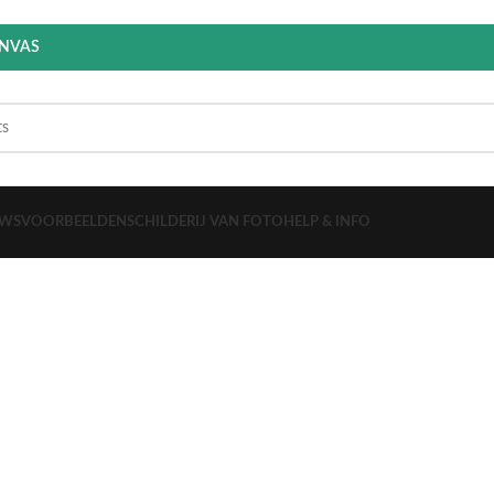
ANVAS
EWS
VOORBEELDEN
SCHILDERIJ VAN FOTO
HELP & INFO