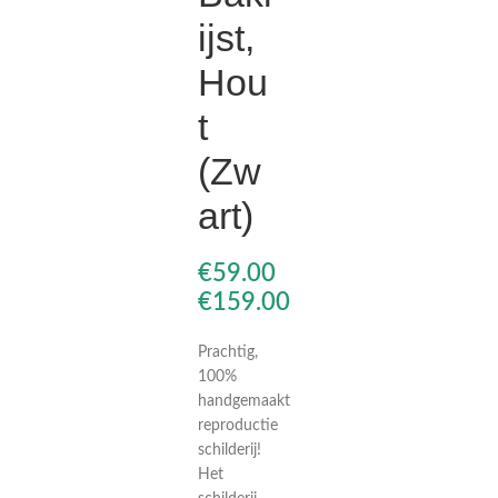
ijst,
Hou
€
€
€
€
t
(Zw
art)
€
€
Prachtig,
100%
handgemaakt
reproductie
schilderij!
Het