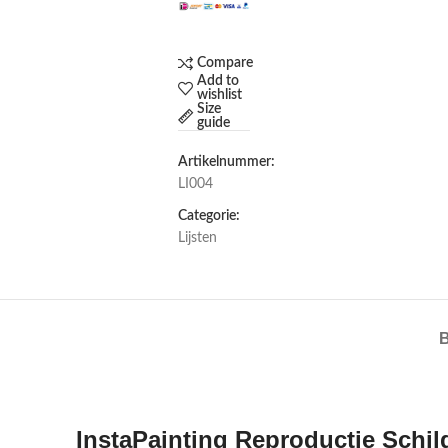
Compare
Add to
wishlist
Size
guide
Artikelnummer:
LI004
Categorie:
Lijsten
InstaPainting Reproductie Schil