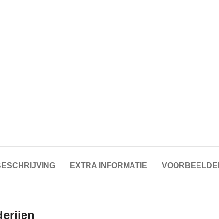
BESCHRIJVING
EXTRA INFORMATIE
VOORBEELDE
derijen