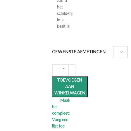
zodra
het
schilderij
in je
bezit is!
GEWENSTE AFMETINGEN
TOEVOEGEN
AAN
WINKELWAGEN
Maak
het
compleet:
Voeg een
lijst toe