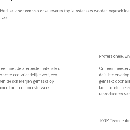
ilderij zal door een van onze ervaren top kunstenaars worden nageschild
nvas!
Professionele, E
leen met de allerbeste materialen.
Om een meesterwer
rbeste eco-vriendelijke verf, een
de juiste ervarin
en de schilderijen gemaakt op
gemaakt door alle
anier komt een meesterwerk
kunstacademie en 
reproduceren van 
100% Tevredenhe