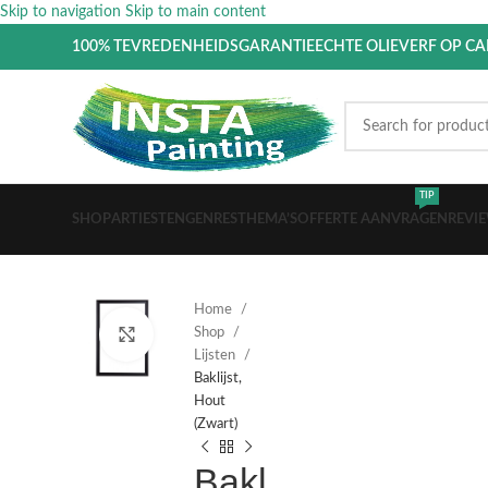
Skip to navigation
Skip to main content
100% TEVREDENHEIDSGARANTIE
ECHTE OLIEVERF OP C
TIP
SHOP
ARTIESTEN
GENRES
THEMA’S
OFFERTE AANVRAGEN
REVI
Home
Shop
Click to enlarge
Lijsten
Baklijst,
Hout
(Zwart)
Bakl