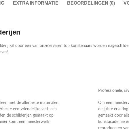
NG
EXTRA INFORMATIE
BEOORDELINGEN (0)
V
derijen
ilderij zal door een van onze ervaren top kunstenaars worden nageschild
nvas!
Professionele, E
leen met de allerbeste materialen.
Om een meesterwer
rbeste eco-vriendelijke verf, een
de juiste ervarin
en de schilderijen gemaakt op
gemaakt door alle
anier komt een meesterwerk
kunstacademie en 
reproduceren van 