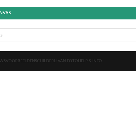
ANVAS
EWS
VOORBEELDEN
SCHILDERIJ VAN FOTO
HELP & INFO