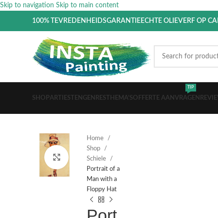
Skip to navigation
Skip to main content
100% TEVREDENHEIDSGARANTIE
ECHTE OLIEVERF OP C
TIP
SHOP
ARTIESTEN
GENRES
THEMA’S
OFFERTE AANVRAGEN
REVI
Home
Shop
Click to enlarge
Schiele
Portrait of a
Man with a
Floppy Hat
Port