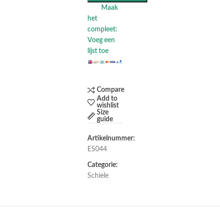
Maak
het
compleet:
Voeg een
lijst toe
Compare
Add to
wishlist
Size
guide
Artikelnummer:
ES044
Categorie:
Schiele