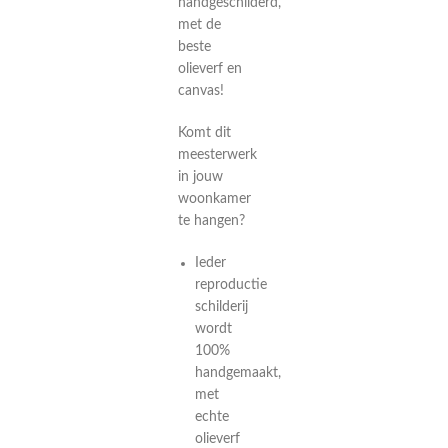
handgeschilderd,
met de
beste
olieverf en
canvas!
Komt dit
meesterwerk
in jouw
woonkamer
te hangen?
Ieder
reproductie
schilderij
wordt
100%
handgemaakt,
met
echte
olieverf