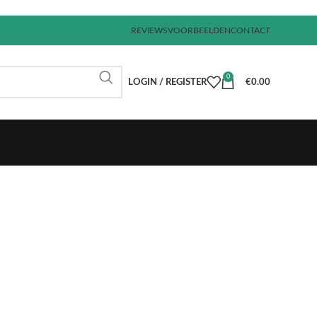
REVIEWS
VOORBEELDEN
CONTACT
0
LOGIN / REGISTER
€
0.00