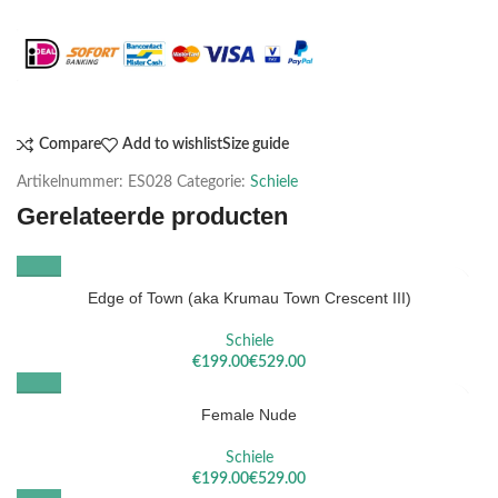
Maak het compleet: Voeg een lijst toe
Compare
Add to wishlist
Size guide
Artikelnummer:
ES028
Categorie:
Schiele
Gerelateerde producten
Edge of Town (aka Krumau Town Crescent III)
Schiele
€
€
Female Nude
Schiele
€
€