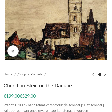
Click to enlarge
Home
Shop
Schiele
Church in Stein on the Danube
€
€
Prachtig, 100% handgemaakt reproductie schilderij! Het schilderij
zal door een van onze ervaren top kunstenaars worden