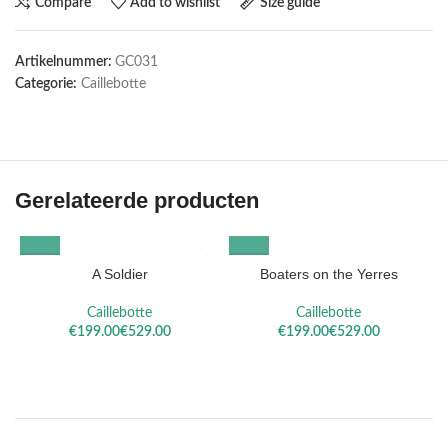
Compare
Add to wishlist
Size guide
Artikelnummer:
GC031
Categorie:
Caillebotte
Gerelateerde producten
A Soldier
Boaters on the Yerres
Caillebotte
Caillebotte
€
€
€
€