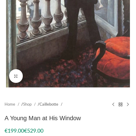
Click to enlarge
Home
Shop
Caillebotte
A Young Man at His Window
€
€