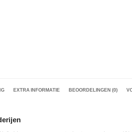
NG
EXTRA INFORMATIE
BEOORDELINGEN (0)
V
derijen