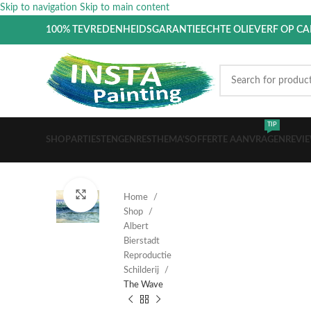
Skip to navigation
Skip to main content
100% TEVREDENHEIDSGARANTIE
ECHTE OLIEVERF OP C
TIP
SHOP
ARTIESTEN
GENRES
THEMA’S
OFFERTE AANVRAGEN
REVI
Click to enlarge
Home
Shop
Albert
Bierstadt
Reproductie
Schilderij
The Wave