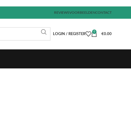
REVIEWS
VOORBEELDEN
CONTACT
0
LOGIN / REGISTER
€
0.00