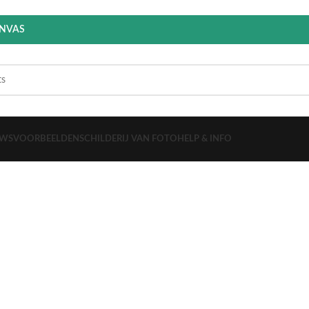
ANVAS
EWS
VOORBEELDEN
SCHILDERIJ VAN FOTO
HELP & INFO