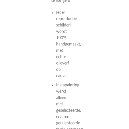
te hangen?
Ieder
reproductie
schilderij
wordt
100%
handgemaakt,
met
echte
olieverf
op
canvas
Instapainting
werkt
alleen
met
geselecteerde,
ervaren,
getalenteerde