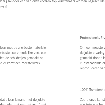
ilderij zal door een van onze ervaren top kunstenaars worden nageschild
nvas!
Professionele, E
leen met de allerbeste materialen.
Om een meesterwer
rbeste eco-vriendelijke verf, een
de juiste ervarin
en de schilderijen gemaakt op
gemaakt door alle
anier komt een meesterwerk
kunstacademie en 
reproduceren van 
100% Tevredenhe
odat alleen iemand met de juiste
Zodra onze kunste