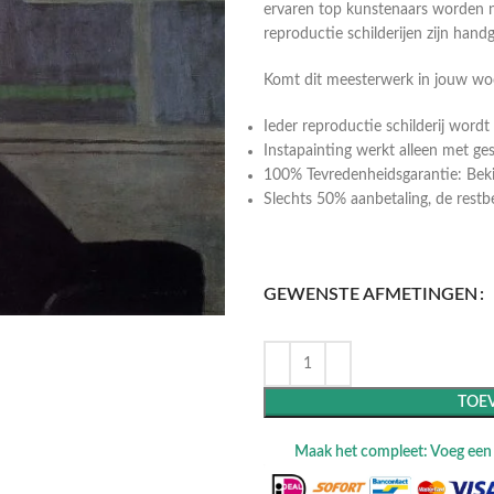
ervaren top kunstenaars worden n
reproductie schilderijen zijn hand
Komt dit meesterwerk in jouw w
Ieder reproductie schilderij wor
Instapainting werkt alleen met ge
100% Tevredenheidsgarantie: Bekij
Slechts 50% aanbetaling, de restbeta
GEWENSTE AFMETINGEN
TOE
Maak het compleet: Voeg een l