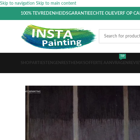
Skip to navigation
Skip to main content
100% TEVREDENHEIDSGARANTIE
ECHTE OLIEVERF OP C
TIP
SHOP
ARTIESTEN
GENRES
THEMA’S
OFFERTE AANVRAGEN
REVI