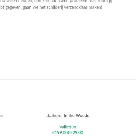
zou willen hebben, dan kan dat! Geen probleem! Pas zodra jij
bt gegeven, gaan we het schilderij verzendklaar maken!
LA
SISLEY
REM
ne
Bathers, In the Woods
Chrysa
OPTIES SELECTEREN
OPTIES S
Vallotton
€
€