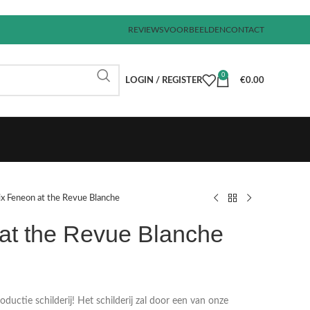
REVIEWS
VOORBEELDEN
CONTACT
0
LOGIN / REGISTER
€
0.00
ix Feneon at the Revue Blanche
 at the Revue Blanche
€
€
€
€
uctie schilderij! Het schilderij zal door een van onze