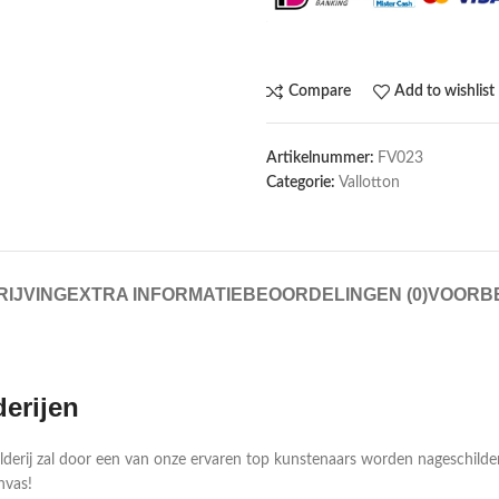
Compare
Add to wishlist
Artikelnummer:
FV023
Categorie:
Vallotton
IJVING
EXTRA INFORMATIE
BEOORDELINGEN (0)
VOORB
derijen
ilderij zal door een van onze ervaren top kunstenaars worden nageschild
nvas!