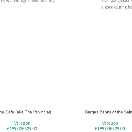
ces wat eindigt in een prachtig
liever aangepast 
je goedkeuring he
DAEL
VALLOTTON
SOROL
the Cafe (aka The Privincial)
Barges Banks of the Sei
ELECTEREN
OPTIES SELECTEREN
Vallotton
Vallotton
€
€
€
€