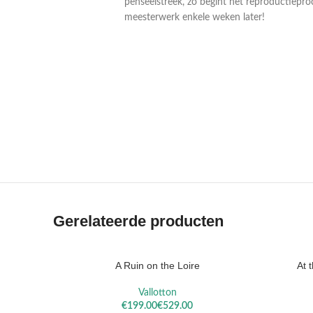
penseelstreek, zo begint het reproductiepro
meesterwerk enkele weken later!
VAN
VAN RUIS
RYSSELBERGHE
Gerelateerde producten
A Ruin on the Loire
At 
OPTIES SELECTEREN
OPTIES S
Vallotton
€
€