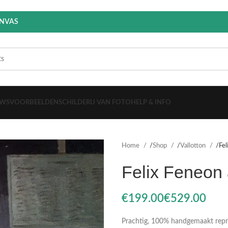
ANVAS
EWS
VOORBEELDEN
SCHILDERIJ VAN FOTO
HELP & INFO
Home
Shop
Vallotton
Fel
Felix Feneon
€
€
Prachtig, 100% handgemaakt reprod