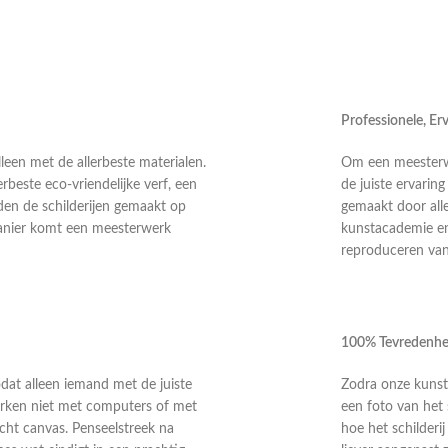
Professionele, E
leen met de allerbeste materialen.
Om een meesterwer
rbeste eco-vriendelijke verf, een
de juiste ervarin
en de schilderijen gemaakt op
gemaakt door alle
anier komt een meesterwerk
kunstacademie en 
reproduceren van 
100% Tevredenhe
odat alleen iemand met de juiste
Zodra onze kunste
 werken niet met computers of met
een foto van het 
echt canvas. Penseelstreek na
hoe het schilderi