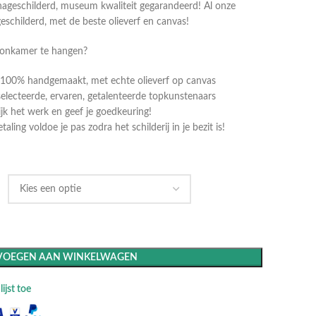
ageschilderd, museum kwaliteit gegarandeerd! Al onze
geschilderd, met de beste olieverf en canvas!
oonkamer te hangen?
dt 100% handgemaakt, met echte olieverf op canvas
selecteerde, ervaren, getalenteerde topkunstenaars
k het werk en geef je goedkeuring!
ling voldoe je pas zodra het schilderij in je bezit is!
VOEGEN AAN WINKELWAGEN
ijst toe