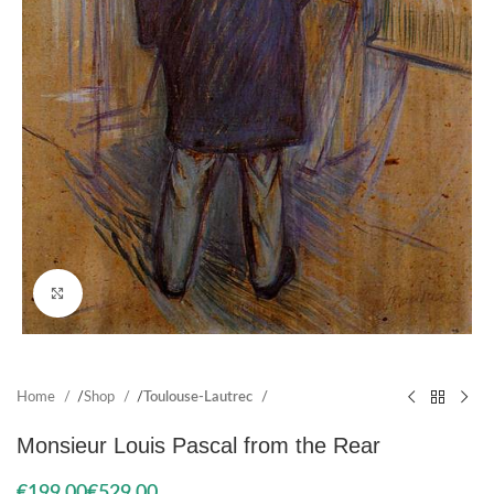
Click to enlarge
Home
Shop
Toulouse-Lautrec
Monsieur Louis Pascal from the Rear
€
€