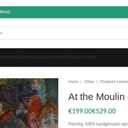
ANVAS
EWS
VOORBEELDEN
SCHILDERIJ VAN FOTO
HELP & INFO
Home
Shop
Toulouse-Lautr
At the Moulin 
€
€
Prachtig, 100% handgemaakt reprod