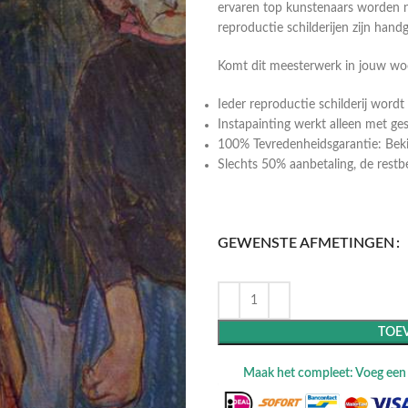
ervaren top kunstenaars worden n
reproductie schilderijen zijn hand
Komt dit meesterwerk in jouw w
Ieder reproductie schilderij wor
Instapainting werkt alleen met ge
100% Tevredenheidsgarantie: Bekij
Slechts 50% aanbetaling, de restbeta
GEWENSTE AFMETINGEN
TOE
Maak het compleet: Voeg een l