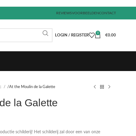
REVIEWS
VOORBEELDEN
CONTACT
0
LOGIN / REGISTER
€
0.00
ec
At the Moulin de la Galette
de la Galette
€
€
€
€
uctie schilderij! Het schilderij zal door een van onze