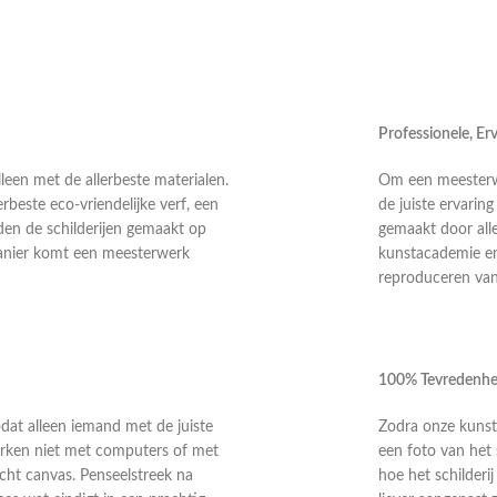
Professionele, E
leen met de allerbeste materialen.
Om een meesterwer
rbeste eco-vriendelijke verf, een
de juiste ervarin
en de schilderijen gemaakt op
gemaakt door alle
anier komt een meesterwerk
kunstacademie en 
reproduceren van 
100% Tevredenhe
odat alleen iemand met de juiste
Zodra onze kunste
 werken niet met computers of met
een foto van het 
echt canvas. Penseelstreek na
hoe het schilderi