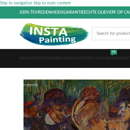
Skip to navigation
Skip to main content
100% TEVREDENHEIDSGARANTIE
ECHTE OLIEVERF OP C
TIP
SHOP
ARTIESTEN
GENRES
THEMA’S
OFFERTE AANVRAGEN
REVI