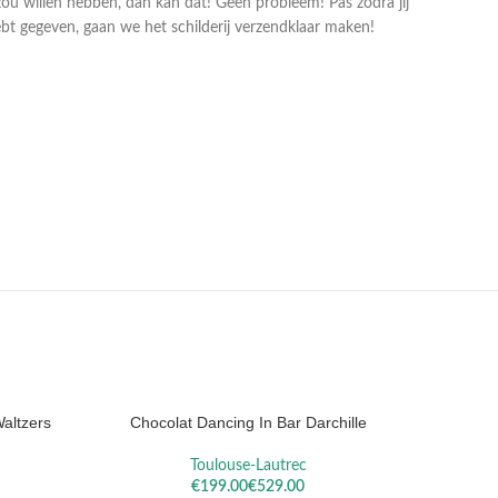
zou willen hebben, dan kan dat! Geen probleem! Pas zodra jij
bt gegeven, gaan we het schilderij verzendklaar maken!
LA
SISLEY
REM
altzers
Chocolat Dancing In Bar Darchille
Desire 
OPTIES SELECTEREN
OPTIES S
Toulouse-Lautrec
€
€