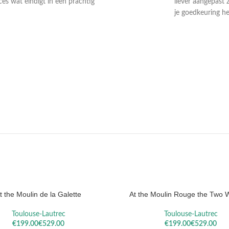
ces wat eindigt in een prachtig
liever aangepast 
je goedkeuring he
DAEL
VALLOTTON
SOROL
t the Moulin de la Galette
At the Moulin Rouge the Two W
ELECTEREN
OPTIES SELECTEREN
Toulouse-Lautrec
Toulouse-Lautrec
€
€
€
€