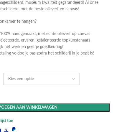
ageschilderd, museum kwaliteit gegarandeerd! Al onze
geschilderd, met de beste olieverf en canvas!
oonkamer te hangen?
dt 100% handgemaakt, met echte olieverf op canvas
selecteerde, ervaren, getalenteerde topkunstenaars
k het werk en geef je goedkeuring!
ling voldoe je pas zodra het schilderij in je bezit is!
VOEGEN AAN WINKELWAGEN
ijst toe