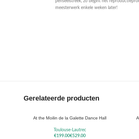
penseelstreek, zo begint het reproductiepro
meesterwerk enkele weken later!
VAN
VAN RUIS
RYSSELBERGHE
Gerelateerde producten
At the Moilin de la Galette Dance Hall
A
OPTIES SELECTEREN
OPTIES S
Toulouse-Lautrec
€
€