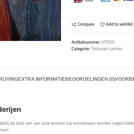
Compare
Add to wishlist
Artikelnummer:
HT010
Categorie:
Toulouse-Lautrec
IJVING
EXTRA INFORMATIE
BEOORDELINGEN (0)
VOORB
derijen
ilderij zal door een van onze ervaren top kunstenaars worden nageschild
nvas!