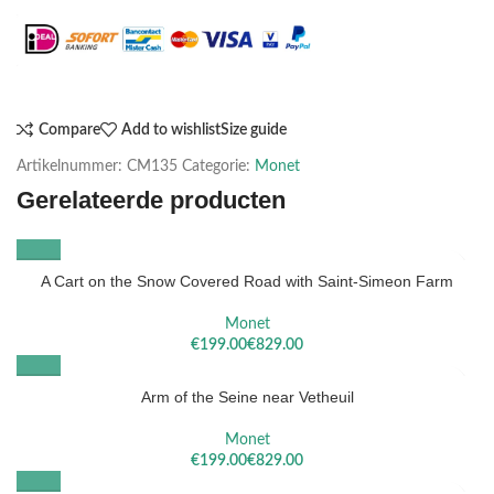
Maak het compleet: Voeg een lijst toe
Compare
Add to wishlist
Size guide
Artikelnummer:
CM135
Categorie:
Monet
Gerelateerde producten
A Cart on the Snow Covered Road with Saint-Simeon Farm
Monet
€
€
Arm of the Seine near Vetheuil
Monet
€
€