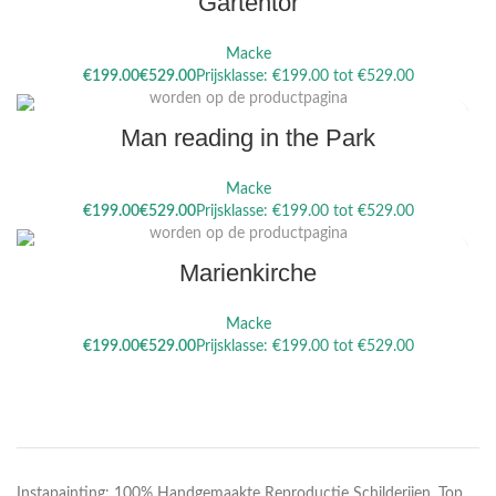
Gartentor
Macke
Dit product heeft meerdere variaties. Deze optie kan gekozen
€
€
worden op de productpagina
Man reading in the Park
Macke
Dit product heeft meerdere variaties. Deze optie kan gekozen
€
€
worden op de productpagina
Marienkirche
Macke
€
€
Instapainting: 100% Handgemaakte Reproductie Schilderijen. Top