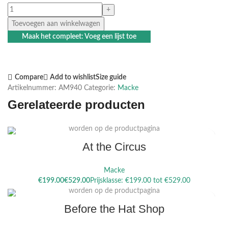
Toevoegen aan winkelwagen
Maak het compleet: Voeg een lijst toe
Compare
Add to wishlist
Size guide
Artikelnummer:
AM940
Categorie:
Macke
Gerelateerde producten
Dit product heeft meerdere variaties. Deze optie kan gekozen
worden op de productpagina
At the Circus
Macke
Dit product heeft meerdere variaties. Deze optie kan gekozen
€
€
worden op de productpagina
Before the Hat Shop