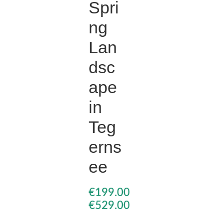
Spri
ng
€
€
€
€
Lan
dsc
ape
in
Teg
erns
ee
€
€