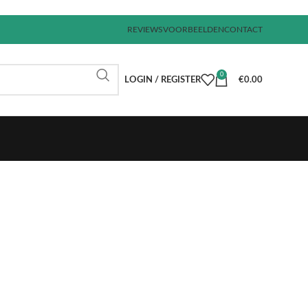
REVIEWS
VOORBEELDEN
CONTACT
0
LOGIN / REGISTER
€
0.00