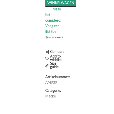
WINKELWAGEN
Maak
het
compleet:
Voeg een
lijst toe
Compare
Add to
wishlist
Size
guide
Artikelnummer:
AM939
Categorie:
Macke