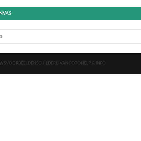
ANVAS
EWS
VOORBEELDEN
SCHILDERIJ VAN FOTO
HELP & INFO