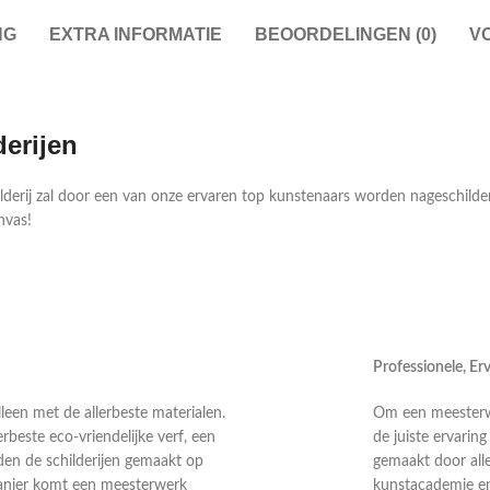
NG
EXTRA INFORMATIE
BEOORDELINGEN (0)
V
derijen
ilderij zal door een van onze ervaren top kunstenaars worden nageschild
nvas!
Professionele, E
leen met de allerbeste materialen.
Om een meesterwer
rbeste eco-vriendelijke verf, een
de juiste ervarin
en de schilderijen gemaakt op
gemaakt door alle
anier komt een meesterwerk
kunstacademie en 