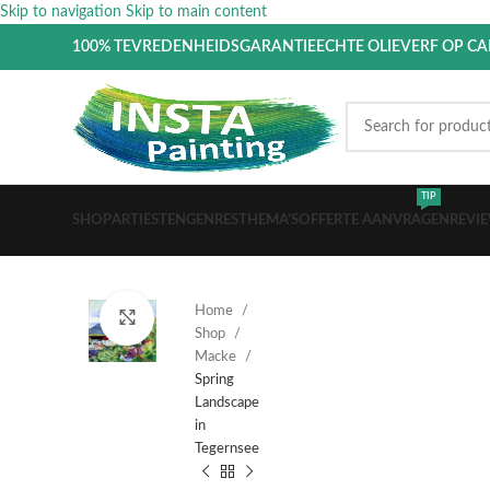
Skip to navigation
Skip to main content
100% TEVREDENHEIDSGARANTIE
ECHTE OLIEVERF OP C
TIP
SHOP
ARTIESTEN
GENRES
THEMA’S
OFFERTE AANVRAGEN
REVI
Home
Click to enlarge
Shop
Macke
Spring
Landscape
in
Tegernsee