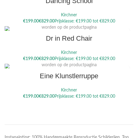
Dancing School
Kirchner
Dit product heeft meerdere variaties. Deze optie kan gekozen
€
€
worden op de productpagina
Dr in Red Chair
Kirchner
Dit product heeft meerdere variaties. Deze optie kan gekozen
€
€
worden op de productpagina
Eine Klunstlerruppe
Kirchner
€
€
Instapainting: 100% Handgemaakte Reproductie Schilderijen. Top