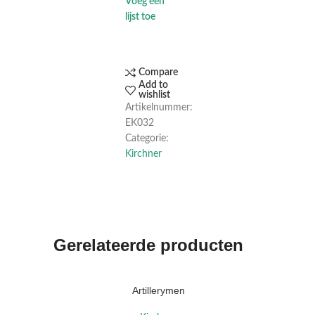
Voeg een
lijst toe
Compare
Add to
wishlist
Artikelnummer:
EK032
Categorie:
Kirchner
Gerelateerde producten
Artillerymen
OPTIES SELECTEREN
OPTIES S