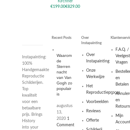
Kirchner
€
€
Recent Posts
Over
Klantenservi
Instapainting
F.A.Q. /
Over
Waarom
Veelges
Instapainting:
de
Instapainting
Vragen
100%
Sterren
Handgemaakte
Onze
nacht
Bestelle
Reproductie
Werkwijze
van Van
en
Gogh zo
Schilderijen.
Betalen
Het
populair
Top
Reproductieproces
is
Annuler
kwaliteit
en
Voorbeelden
voor een
augustus
Retourn
betaalbare
Reviews
13,
prijs. Brings
Mijn
2020
1
Offerte
History
Accoun
Comment
into your
Schilderij