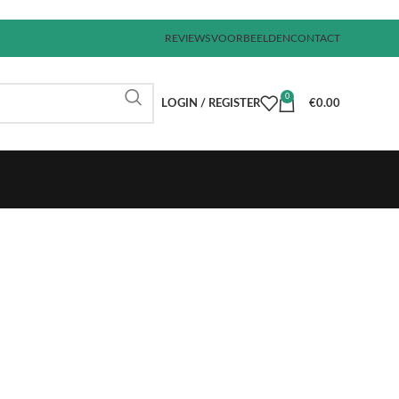
REVIEWS
VOORBEELDEN
CONTACT
0
LOGIN / REGISTER
€
0.00