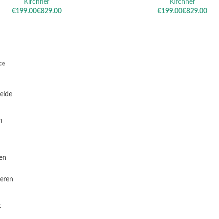
Kirchner
Kirchner
€
€
€
€
ce
telde
n
en
eren
t