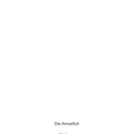
Die Amselfuh
OPTIES SELECTEREN
OPTIES S