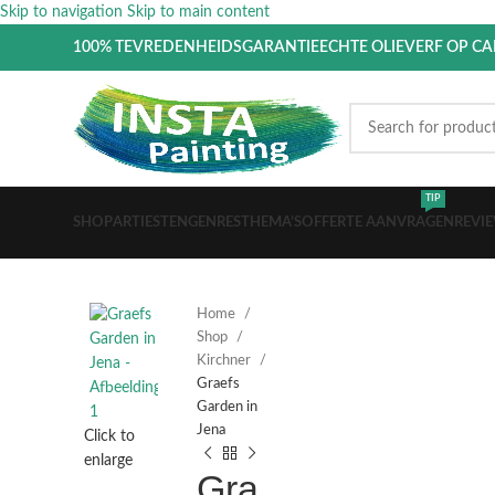
Skip to navigation
Skip to main content
100% TEVREDENHEIDSGARANTIE
ECHTE OLIEVERF OP C
TIP
SHOP
ARTIESTEN
GENRES
THEMA’S
OFFERTE AANVRAGEN
REVI
Home
Shop
Kirchner
Graefs
Garden in
Jena
Click to
enlarge
Gra