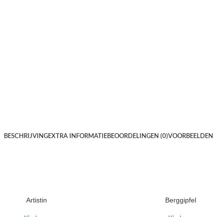
BESCHRIJVING
EXTRA INFORMATIE
BEOORDELINGEN (0)
VOORBEELDEN
Artistin
Berggipfel
ELECTEREN
OPTIES SELECTEREN