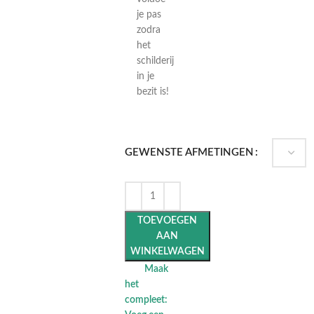
je pas
zodra
het
schilderij
in je
bezit is!
GEWENSTE AFMETINGEN
TOEVOEGEN
AAN
WINKELWAGEN
Maak
het
compleet: