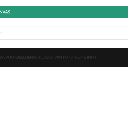
ANVAS
EWS
VOORBEELDEN
SCHILDERIJ VAN FOTO
HELP & INFO