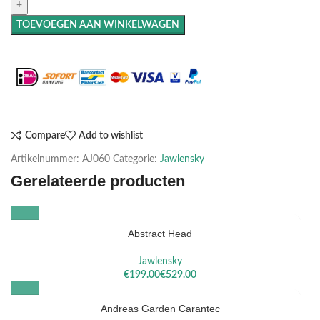
TOEVOEGEN AAN WINKELWAGEN
Maak het compleet: Voeg een lijst toe
Compare
Add to wishlist
Artikelnummer:
AJ060
Categorie:
Jawlensky
Gerelateerde producten
Abstract Head
Jawlensky
€
€
Andreas Garden Carantec