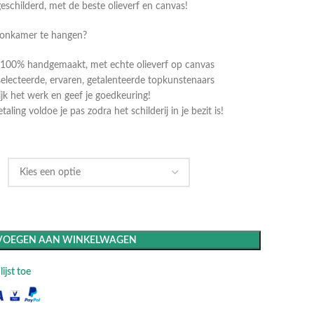
geschilderd, met de beste olieverf en canvas!
oonkamer te hangen?
dt 100% handgemaakt, met echte olieverf op canvas
selecteerde, ervaren, getalenteerde topkunstenaars
k het werk en geef je goedkeuring!
ling voldoe je pas zodra het schilderij in je bezit is!
VOEGEN AAN WINKELWAGEN
ijst toe