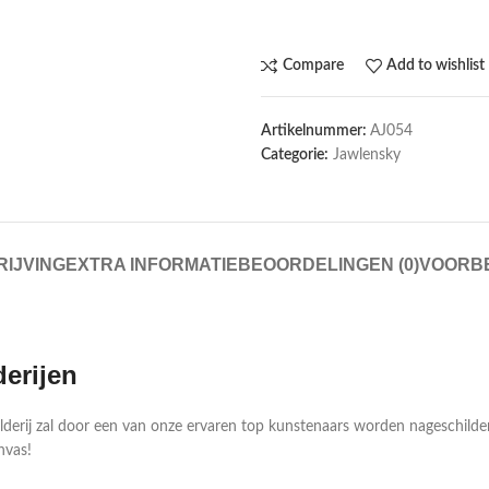
Compare
Add to wishlist
Artikelnummer:
AJ054
Categorie:
Jawlensky
IJVING
EXTRA INFORMATIE
BEOORDELINGEN (0)
VOORB
derijen
ilderij zal door een van onze ervaren top kunstenaars worden nageschild
nvas!