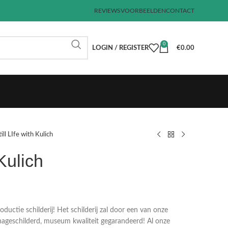
REVIEWS
VOORBEELDEN
CONTACT
0
LOGIN / REGISTER
€
0.00
till LIfe with Kulich
 Kulich
€
€
€
€
uctie schilderij! Het schilderij zal door een van onze
ageschilderd, museum kwaliteit gegarandeerd! Al onze