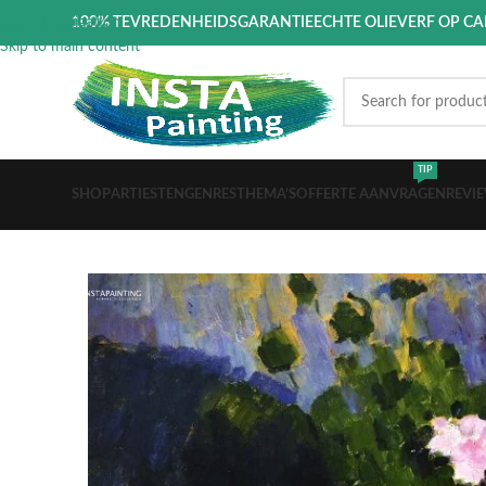
Skip to navigation
100% TEVREDENHEIDSGARANTIE
ECHTE OLIEVERF OP C
Skip to main content
TIP
SHOP
ARTIESTEN
GENRES
THEMA’S
OFFERTE AANVRAGEN
REVI