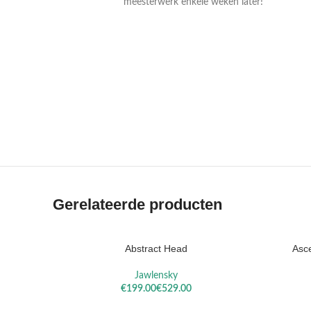
meesterwerk enkele weken later!
VAN
VAN RUIS
RYSSELBERGHE
Gerelateerde producten
Abstract Head
Asce
Jawlensky
€
€