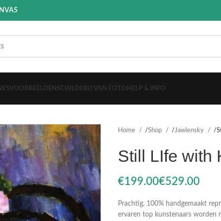
ANVAS
EWS
VOORBEELDEN
SCHILDERIJ VAN FOTO
HELP & INFO
Home
Shop
Jawlensky
S
Still LIfe with
€
€
Prachtig, 100% handgemaakt reprod
ervaren top kunstenaars worden n