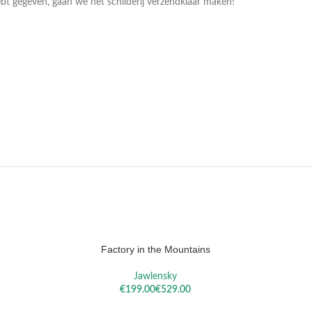
bt gegeven, gaan we het schilderij verzendklaar maken!
LA
SISLEY
REM
Factory in the Mountains
Jawlensky
€
€