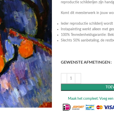
reproductie schilderijen zijn hand
Komt dit meesterwerk in jouw w
Ieder reproductie schilderij wor
Instapainting werkt alleen met ge
100% Tevredenheidsgarantie: Bekij
Slechts 50% aanbetaling, de restbeta
GEWENSTE AFMETINGEN
TOE
Maak het compleet: Voeg een l