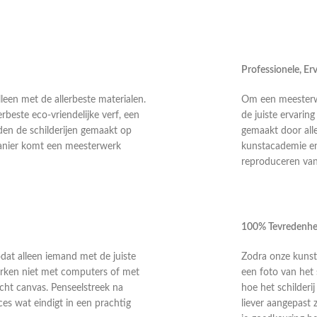
Professionele, E
leen met de allerbeste materialen.
Om een meesterwer
rbeste eco-vriendelijke verf, een
de juiste ervarin
en de schilderijen gemaakt op
gemaakt door alle
anier komt een meesterwerk
kunstacademie en 
reproduceren van 
100% Tevredenhe
odat alleen iemand met de juiste
Zodra onze kunste
 werken niet met computers of met
een foto van het 
echt canvas. Penseelstreek na
hoe het schilderi
ces wat eindigt in een prachtig
liever aangepast 