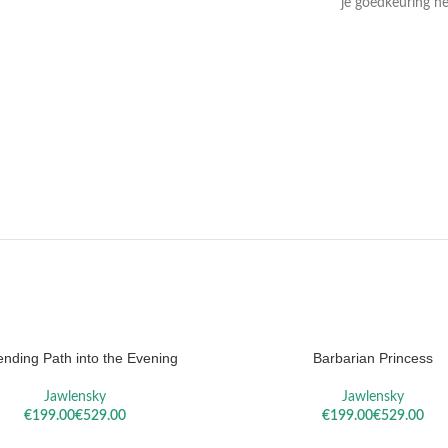
je goedkeuring he
DAEL
VALLOTTON
SOROL
nding Path into the Evening
Barbarian Princess
Jawlensky
Jawlensky
€
€
€
€