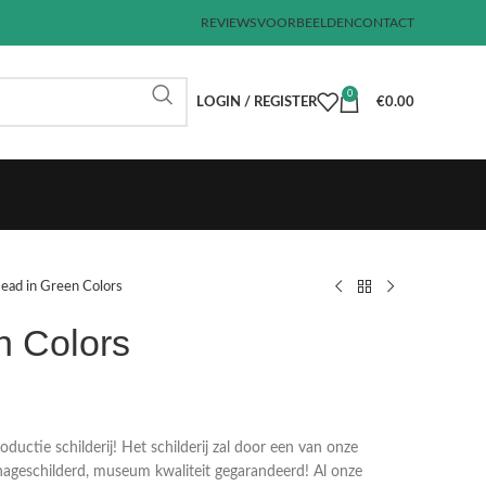
REVIEWS
VOORBEELDEN
CONTACT
0
LOGIN / REGISTER
€
0.00
ead in Green Colors
n Colors
€
€
€
€
uctie schilderij! Het schilderij zal door een van onze
ageschilderd, museum kwaliteit gegarandeerd! Al onze