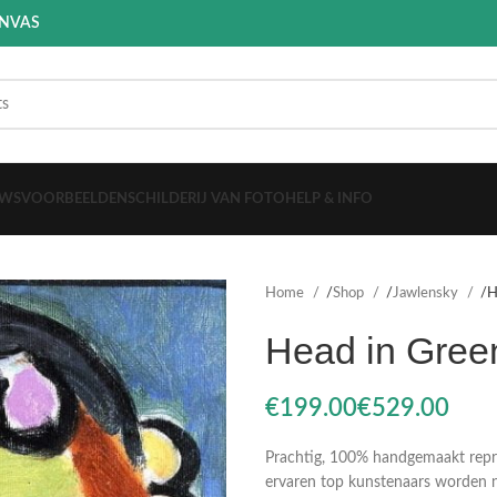
ANVAS
EWS
VOORBEELDEN
SCHILDERIJ VAN FOTO
HELP & INFO
Home
Shop
Jawlensky
H
Head in Gree
€
€
Prachtig, 100% handgemaakt reprod
ervaren top kunstenaars worden n