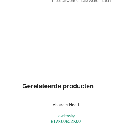
meesterwerk enkele weken later!
VAN
VAN RUIS
RYSSELBERGHE
Gerelateerde producten
Abstract Head
Jawlensky
€
€