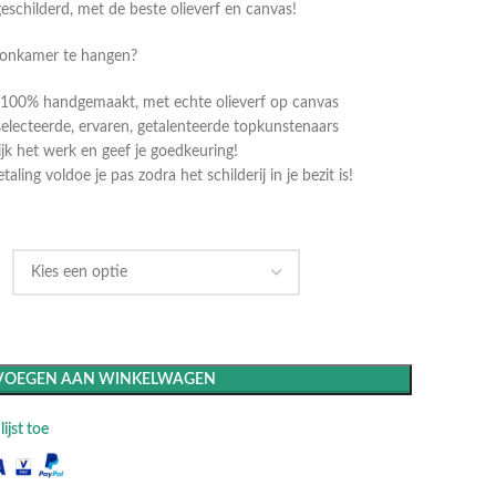
geschilderd, met de beste olieverf en canvas!
oonkamer te hangen?
dt 100% handgemaakt, met echte olieverf op canvas
selecteerde, ervaren, getalenteerde topkunstenaars
k het werk en geef je goedkeuring!
ling voldoe je pas zodra het schilderij in je bezit is!
VOEGEN AAN WINKELWAGEN
ijst toe