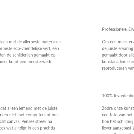
Professionele, E
leen met de allerbeste materialen.
Om een meesterwer
rbeste eco-vriendelijke verf, een
de juiste ervarin
en de schilderijen gemaakt op
gemaakt door alle
anier komt een meesterwerk
kunstacademie en 
reproduceren van 
100% Tevredenhe
odat alleen iemand met de juiste
Zodra onze kunste
 werken niet met computers of met
een foto van het 
echt canvas. Penseelstreek na
hoe het schilderi
ces wat eindigt in een prachtig
liever aangepast 