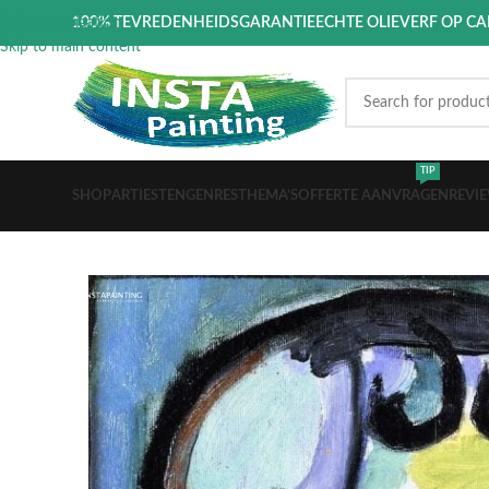
Skip to navigation
100% TEVREDENHEIDSGARANTIE
ECHTE OLIEVERF OP C
Skip to main content
TIP
SHOP
ARTIESTEN
GENRES
THEMA’S
OFFERTE AANVRAGEN
REVI