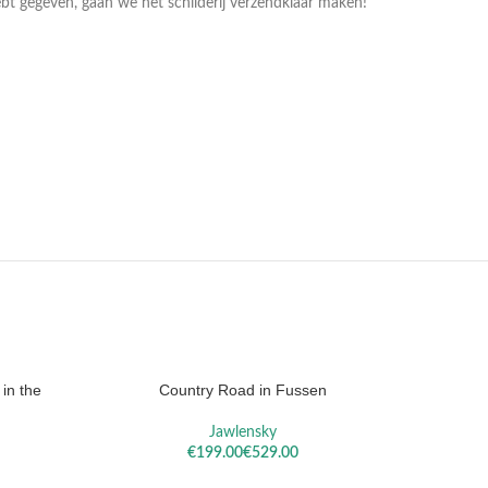
bt gegeven, gaan we het schilderij verzendklaar maken!
LA
SISLEY
REM
in the
Country Road in Fussen
Jawlensky
€
€