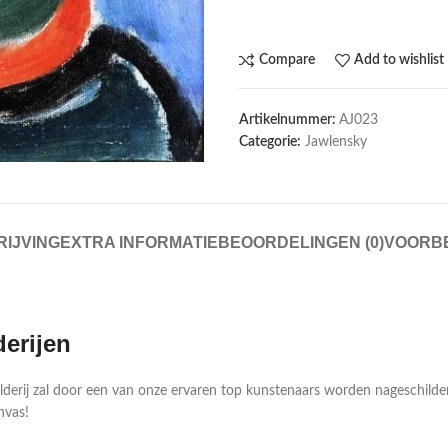
Compare
Add to wishlist
Artikelnummer:
AJ023
Categorie:
Jawlensky
IJVING
EXTRA INFORMATIE
BEOORDELINGEN (0)
VOORB
derijen
ilderij zal door een van onze ervaren top kunstenaars worden nageschild
nvas!