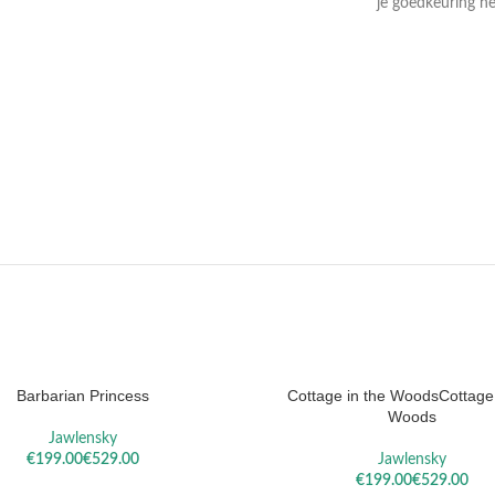
je goedkeuring he
DAEL
VALLOTTON
SOROL
Barbarian Princess
Cottage in the WoodsCottage 
Woods
Jawlensky
€
€
Jawlensky
€
€