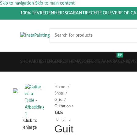
Skip to navigation
Skip to main content
100% TEVREDENHEIDSGARANTIE
ECHTE OLIEVERF OP C
TIP
SHOP
ARTIESTEN
GENRES
THEMA’S
OFFERTE AANVRAGEN
REVI
Home
Shop
Gris
Guitar on a
Table
Click to
Guit
enlarge