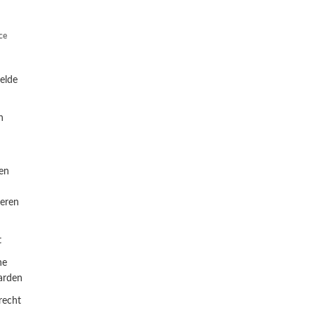
ce
telde
n
en
eren
t
ne
arden
recht