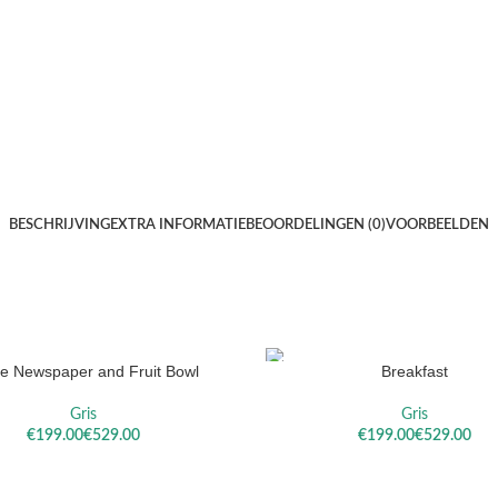
BESCHRIJVING
EXTRA INFORMATIE
BEOORDELINGEN (0)
VOORBEELDEN
le Newspaper and Fruit Bowl
Breakfast
ELECTEREN
OPTIES SELECTEREN
Gris
Gris
€
€
€
€