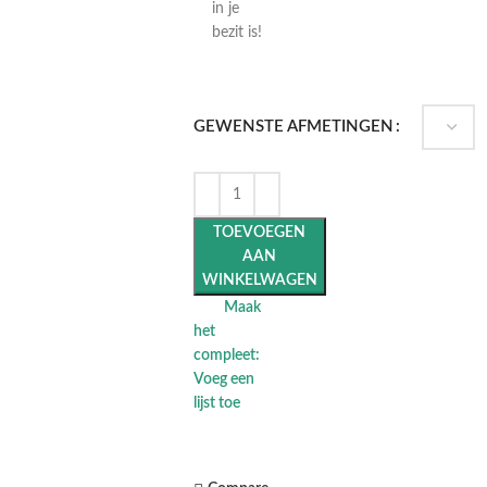
in je
bezit is!
GEWENSTE AFMETINGEN
TOEVOEGEN
AAN
WINKELWAGEN
Maak
het
compleet:
Voeg een
lijst toe