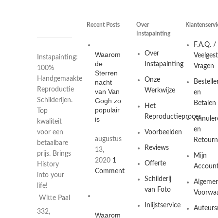
Recent Posts
Over
Klantenservi
Instapainting
F.A.Q. /
Over
Waarom
Veelges
Instapainting:
de
Instapainting
Vragen
100%
Sterren
Handgemaakte
Onze
nacht
Bestelle
Reproductie
Werkwijze
van Van
en
Gogh zo
Schilderijen.
Betalen
Het
populair
Top
Reproductieproces
is
Annuler
kwaliteit
en
Voorbeelden
voor een
augustus
Retourn
betaalbare
Reviews
13,
prijs. Brings
Mijn
2020
1
Offerte
History
Accoun
Comment
into your
Schilderij
Algeme
life!
van Foto
Voorwa
Witte Paal
Inlijstservice
Auteurs
332,
Waarom