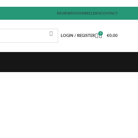
REVIEWS
VOORBEELDEN
CONTACT
0
LOGIN / REGISTER
€
0.00