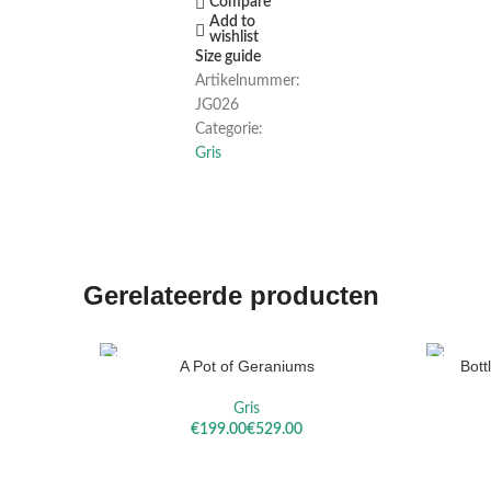
Compare
Add to
wishlist
Size guide
Artikelnummer:
JG026
Categorie:
Gris
Gerelateerde producten
A Pot of Geraniums
Bott
OPTIES SELECTEREN
OPTIES S
Gris
€
€