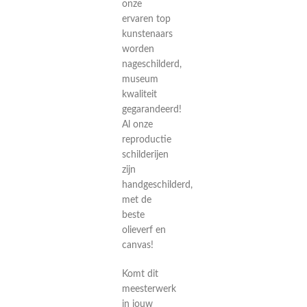
onze
ervaren top
kunstenaars
worden
nageschilderd,
museum
kwaliteit
gegarandeerd!
Al onze
reproductie
schilderijen
zijn
handgeschilderd,
met de
beste
olieverf en
canvas!
Komt dit
meesterwerk
in jouw