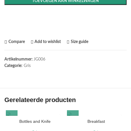
TOEVOEGEN AAN WINKELWAGEN
Maak het compleet: Voeg een lijst toe
Compare
Add to wishlist
Size guide
Artikelnummer:
JG006
Categorie:
Gris
Gerelateerde producten
Bottles and Knife
Breakfast