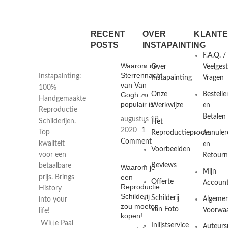
RECENT
OVER
KLANTE
POSTS
INSTAPAINTING
F.A.Q. /
Waarom de
Over
Veelges
Sterrennacht
Instapainting:
Instapainting
Vragen
van Van
100%
Gogh zo
Onze
Bestelle
Handgemaakte
populair is
Werkwijze
en
Reproductie
Betalen
augustus 13,
Schilderijen.
Het
2020
1
Top
Reproductieproces
Annuler
Comment
kwaliteit
en
Voorbeelden
voor een
Retourn
Reviews
betaalbare
Waarom je
Mijn
een
prijs. Brings
Offerte
Accoun
Reproductie
History
Schilderij
Schilderij
Algeme
into your
zou moeten
van Foto
Voorwa
life!
kopen!
Witte Paal
Inlijstservice
Auteurs