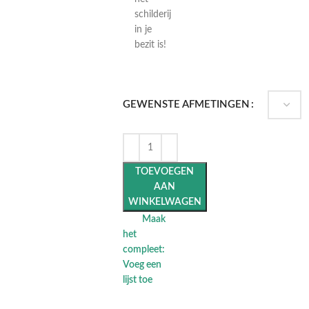
schilderij
in je
bezit is!
GEWENSTE AFMETINGEN
TOEVOEGEN
AAN
WINKELWAGEN
Maak
het
compleet:
Voeg een
lijst toe