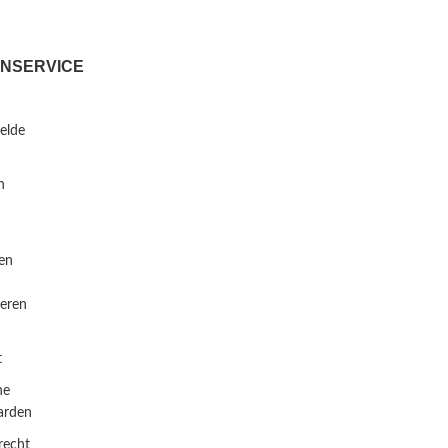
NSERVICE
telde
n
en
eren
t
ne
arden
recht