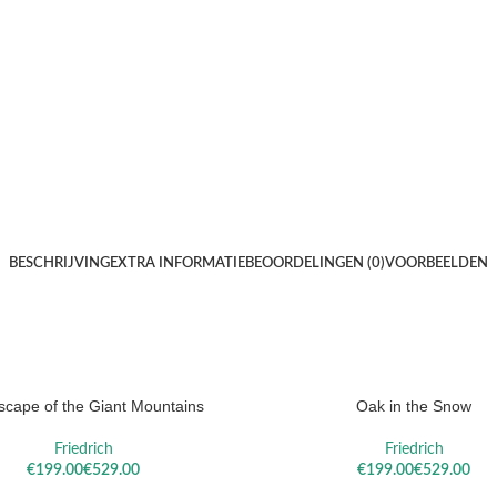
BESCHRIJVING
EXTRA INFORMATIE
BEOORDELINGEN (0)
VOORBEELDEN
scape of the Giant Mountains
Oak in the Snow
ELECTEREN
OPTIES SELECTEREN
Friedrich
Friedrich
€
€
€
€