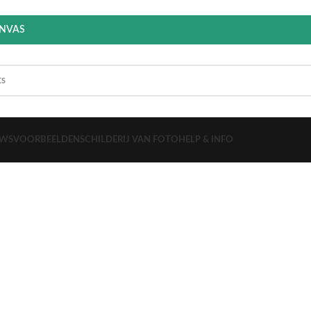
ANVAS
EWS
VOORBEELDEN
SCHILDERIJ VAN FOTO
HELP & INFO