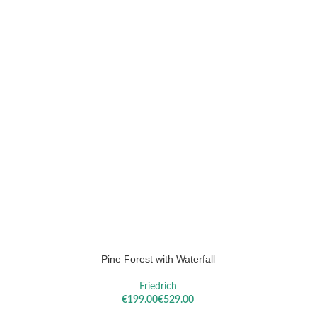
Pine Forest with Waterfall
OPTIES SELECTEREN
OPTIES S
Friedrich
€
€