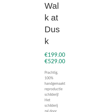
Wal
€
€
k at
€
€
Dus
k
€
€
Prachtig,
100%
handgemaakt
reproductie
schilderij!
Het
schilderij
zal door