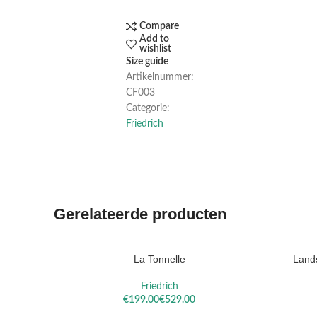
Compare
Add to
wishlist
Size guide
Artikelnummer:
CF003
Categorie:
Friedrich
Gerelateerde producten
La Tonnelle
Land
OPTIES SELECTEREN
OPTIES S
Friedrich
€
€