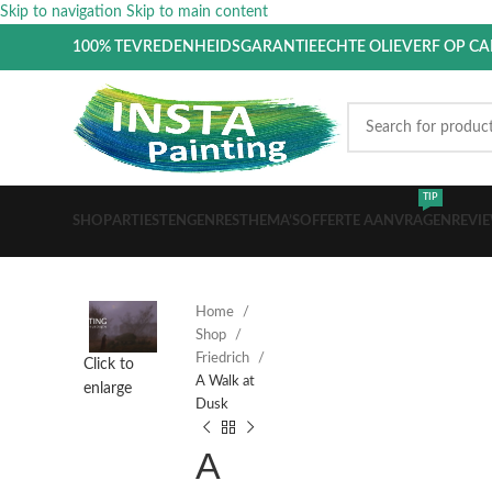
Skip to navigation
Skip to main content
100% TEVREDENHEIDSGARANTIE
ECHTE OLIEVERF OP C
TIP
SHOP
ARTIESTEN
GENRES
THEMA’S
OFFERTE AANVRAGEN
REVI
Home
Shop
Friedrich
Click to
A Walk at
enlarge
Dusk
A