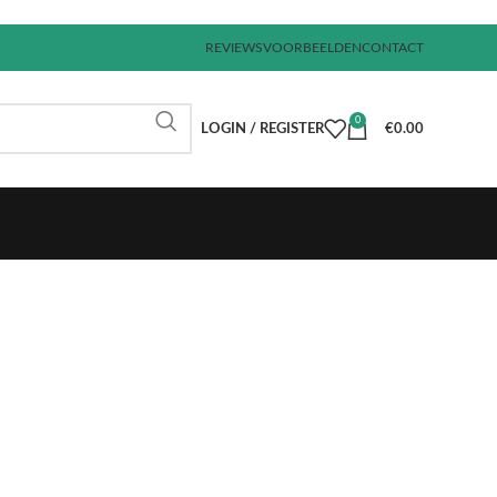
REVIEWS
VOORBEELDEN
CONTACT
0
LOGIN / REGISTER
€
0.00