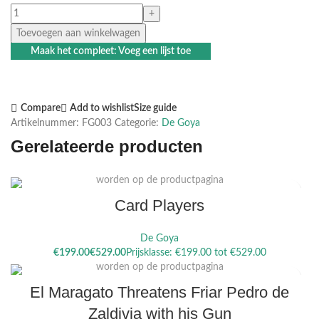
Toevoegen aan winkelwagen
Maak het compleet: Voeg een lijst toe
Compare
Add to wishlist
Size guide
Artikelnummer:
FG003
Categorie:
De Goya
Gerelateerde producten
Dit product heeft meerdere variaties. Deze optie kan gekozen
worden op de productpagina
Card Players
De Goya
Dit product heeft meerdere variaties. Deze optie kan gekozen
€
€
worden op de productpagina
El Maragato Threatens Friar Pedro de
Zaldivia with his Gun