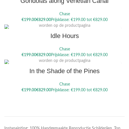
Gondolas along Venetian Canal
Chase
Dit product heeft meerdere variaties. Deze optie kan gekozen
€
€
worden op de productpagina
Idle Hours
Chase
Dit product heeft meerdere variaties. Deze optie kan gekozen
€
€
worden op de productpagina
In the Shade of the Pines
Chase
€
€
Instapainting: 100% Handgemaakte Reproductie Schilderijen. Top