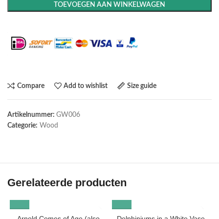
TOEVOEGEN AAN WINKELWAGEN
Maak het compleet: Voeg een lijst toe
Compare
Add to wishlist
Size guide
Artikelnummer:
GW006
Categorie:
Wood
Gerelateerde producten
Arnold Comes of Age (also
Delphiniums in a White Vase