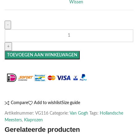
Wissen
TOEVOEGEN AAN WINKELWAGEN
Maak het compleet: Voeg een lijst toe
Compare
Add to wishlist
Size guide
Artikelnummer:
VG116
Categorie:
Van Gogh
Tags:
Hollandsche
Meesters
,
Klaprozen
Gerelateerde producten