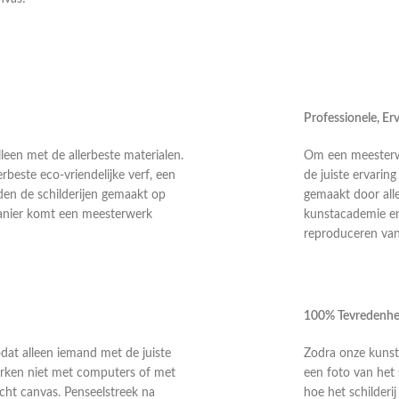
Professionele, E
leen met de allerbeste materialen.
Om een meesterwer
rbeste eco-vriendelijke verf, een
de juiste ervarin
en de schilderijen gemaakt op
gemaakt door alle
anier komt een meesterwerk
kunstacademie en 
reproduceren van 
100% Tevredenhe
odat alleen iemand met de juiste
Zodra onze kunste
 werken niet met computers of met
een foto van het 
echt canvas. Penseelstreek na
hoe het schilderi