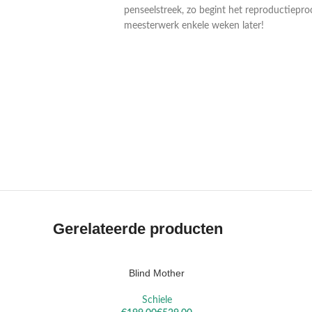
penseelstreek, zo begint het reproductiepro
meesterwerk enkele weken later!
VAN
VAN RUIS
RYSSELBERGHE
Gerelateerde producten
Blind Mother
OPTIES SELECTEREN
OPTIES S
Schiele