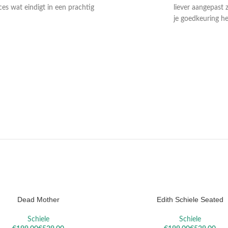
ces wat eindigt in een prachtig
liever aangepast 
je goedkeuring he
DAEL
VALLOTTON
SOROL
Dead Mother
Edith Schiele Seated
ELECTEREN
OPTIES SELECTEREN
Schiele
Schiele