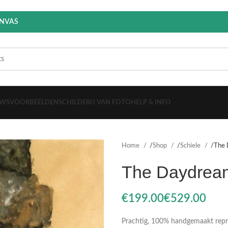
ANVAS
EWS
VOORBEELDEN
SCHILDERIJ VAN FOTO
HELP & INFO
Home
Shop
Schiele
The 
The Daydrea
€
€
Prachtig, 100% handgemaakt reprod