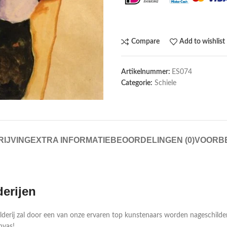
Compare
Add to wishlist
Artikelnummer:
ES074
Categorie:
Schiele
IJVING
EXTRA INFORMATIE
BEOORDELINGEN (0)
VOORB
derijen
ilderij zal door een van onze ervaren top kunstenaars worden nageschild
nvas!