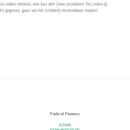
zou willen hebben, dan kan dat! Geen probleem! Pas zodra jij
bt gegeven, gaan we het schilderij verzendklaar maken!
LA
SISLEY
REM
Field of Flowers
OPTIES SELECTEREN
OPTIES S
Schiele