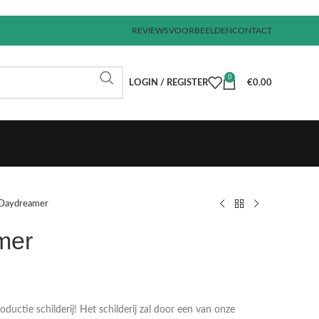
REVIEWS
VOORBEELDEN
CONTACT
0
LOGIN / REGISTER
€
0.00
Daydreamer
mer
€
€
€
€
uctie schilderij! Het schilderij zal door een van onze