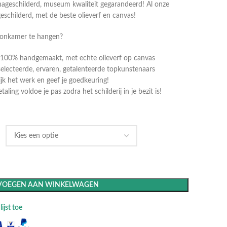
ageschilderd, museum kwaliteit gegarandeerd! Al onze
geschilderd, met de beste olieverf en canvas!
oonkamer te hangen?
dt 100% handgemaakt, met echte olieverf op canvas
selecteerde, ervaren, getalenteerde topkunstenaars
k het werk en geef je goedkeuring!
ling voldoe je pas zodra het schilderij in je bezit is!
VOEGEN AAN WINKELWAGEN
ijst toe