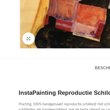
Click to enlarge
BESCHR
InstaPainting Reproductie Schil
Prachtig, 100% handgemaakt reproductie schilderij! Het sch
schilderijen zijn handgeschilderd, met de beste olieverf en ca