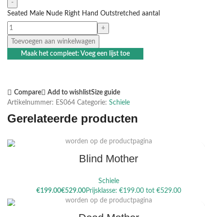
Seated Male Nude Right Hand Outstretched aantal
Toevoegen aan winkelwagen
Maak het compleet: Voeg een lijst toe
Compare
Add to wishlist
Size guide
Artikelnummer:
ES064
Categorie:
Schiele
Gerelateerde producten
Dit product heeft meerdere variaties. Deze optie kan gekozen
worden op de productpagina
Blind Mother
Schiele
Dit product heeft meerdere variaties. Deze optie kan gekozen
€
€
worden op de productpagina