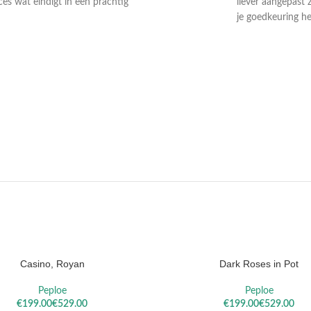
ces wat eindigt in een prachtig
liever aangepast 
je goedkeuring he
DAEL
VALLOTTON
SOROL
Casino, Royan
Dark Roses in Pot
ELECTEREN
OPTIES SELECTEREN
Peploe
Peploe
€
€
€
€