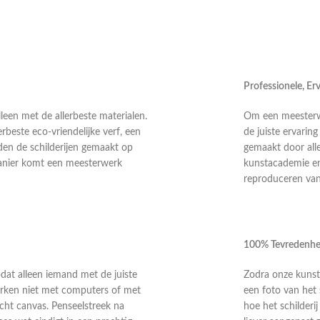
Professionele, E
leen met de allerbeste materialen.
Om een meesterwer
rbeste eco-vriendelijke verf, een
de juiste ervarin
en de schilderijen gemaakt op
gemaakt door alle
anier komt een meesterwerk
kunstacademie en 
reproduceren van 
100% Tevredenhe
odat alleen iemand met de juiste
Zodra onze kunste
 werken niet met computers of met
een foto van het 
echt canvas. Penseelstreek na
hoe het schilderi