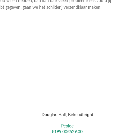
zou willen hebben, dan kan dat! Geen probleem! Pas zodra jij
bt gegeven, gaan we het schilderij verzendklaar maken!
LA
SISLEY
REM
Douglas Hall, Kirkcudbright
In
OPTIES SELECTEREN
OPTIES S
Peploe
€
€