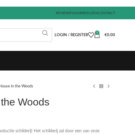
REVIEWS
VOORBEELDEN
CONTACT
0
LOGIN / REGISTER
€
0.00
House in the Woods
 the Woods
€
€
€
€
uctie schilderij! Het schilderij zal door een van onze