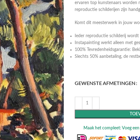
ervaren top kunstenaars worden n
reproductie schilderijen zijn hand
Komt dit meesterwerk in jouw w
Ieder reproductie schilderij wor
Instapainting werkt alleen met ge
100% Tevredenheidsgarantie: Bekij
Slechts 50% aanbetaling, de restbeta
GEWENSTE AFMETINGEN
TOE
Maak het compleet: Voeg een l