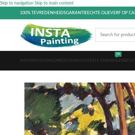
Skip to navigation
Skip to main content
100% TEVREDENHEIDSGARANTIE
ECHTE OLIEVERF OP C
TIP
SHOP
ARTIESTEN
GENRES
THEMA’S
OFFERTE AANVRAGEN
REVI