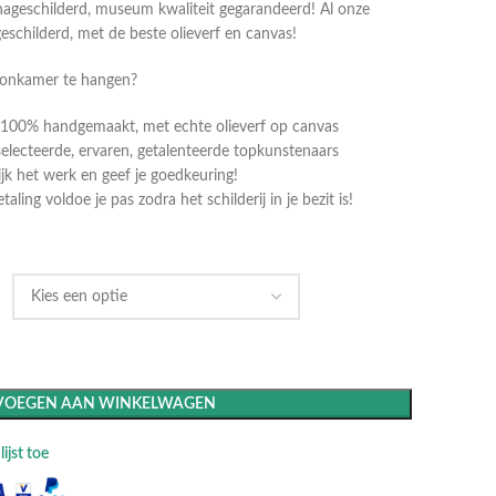
ageschilderd, museum kwaliteit gegarandeerd! Al onze
geschilderd, met de beste olieverf en canvas!
oonkamer te hangen?
dt 100% handgemaakt, met echte olieverf op canvas
selecteerde, ervaren, getalenteerde topkunstenaars
k het werk en geef je goedkeuring!
ling voldoe je pas zodra het schilderij in je bezit is!
VOEGEN AAN WINKELWAGEN
ijst toe