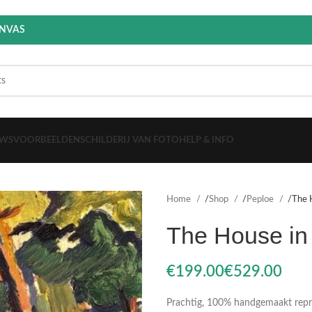
ANVAS
EWS
VOORBEELDEN
SCHILDERIJ VAN FOTO
HELP & INFO
Home
Shop
Peploe
The 
The House in
€
€
Prachtig, 100% handgemaakt reprod