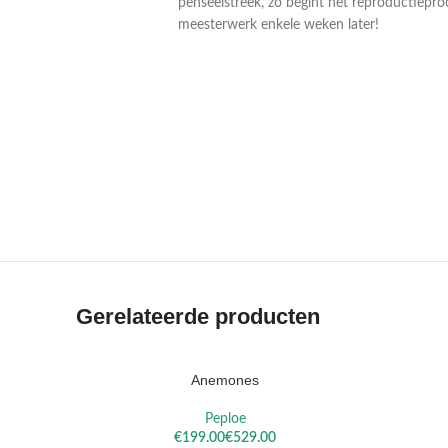
penseelstreek, zo begint het reproductiepro
meesterwerk enkele weken later!
VAN
VAN RUIS
RYSSELBERGHE
Gerelateerde producten
Anemones
OPTIES SELECTEREN
OPTIES S
Peploe
€
€