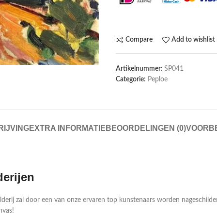
Compare
Add to wishlist
Artikelnummer:
SP041
Categorie:
Peploe
IJVING
EXTRA INFORMATIE
BEOORDELINGEN (0)
VOORB
derijen
ilderij zal door een van onze ervaren top kunstenaars worden nageschild
nvas!