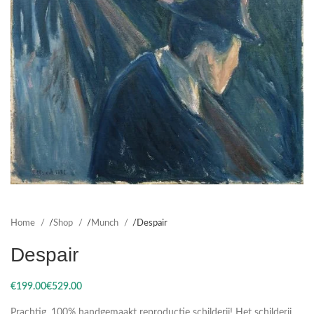
Home
Shop
Munch
Despair
Despair
€
€
Prachtig, 100% handgemaakt reproductie schilderij! Het schilderij