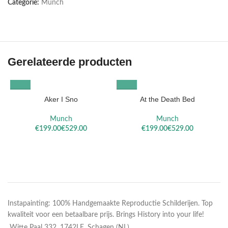
Categorie:
Munch
Gerelateerde producten
Aker I Sno
At the Death Bed
Munch
Munch
€
€
€
€
Instapainting: 100% Handgemaakte Reproductie Schilderijen. Top
kwaliteit voor een betaalbare prijs. Brings History into your life!
Witte Paal 332, 1742LE, Schagen (NL)