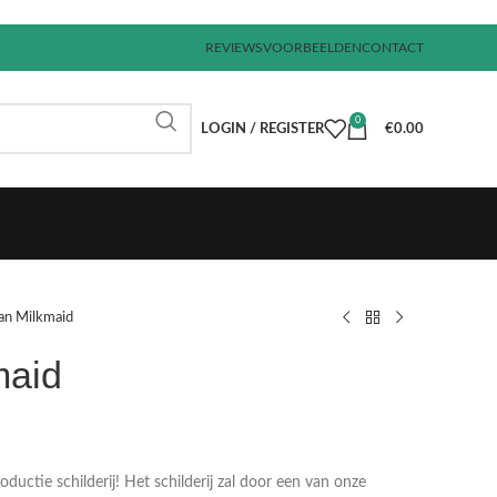
REVIEWS
VOORBEELDEN
CONTACT
0
LOGIN / REGISTER
€
0.00
n Milkmaid
maid
€
€
€
€
uctie schilderij! Het schilderij zal door een van onze