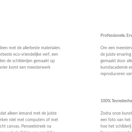
Professionele, E
leen met de allerbeste materialen.
Om een meesterwer
rbeste eco-vriendelijke verf, een
de juiste ervarin
en de schilderijen gemaakt op
gemaakt door alle
anier komt een meesterwerk
kunstacademie en 
reproduceren van 
100% Tevredenhe
odat alleen iemand met de juiste
Zodra onze kunste
 werken niet met computers of met
een foto van het 
echt canvas. Penseelstreek na
hoe het schilderi