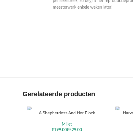
penseelstreek, zo begint het reproductiepro
meesterwerk enkele weken later!
VAN
VAN RUIS
RYSSELBERGHE
Gerelateerde producten
A Shepherdess And Her Flock
Harve
OPTIES SELECTEREN
OPTIES S
Millet
€
€