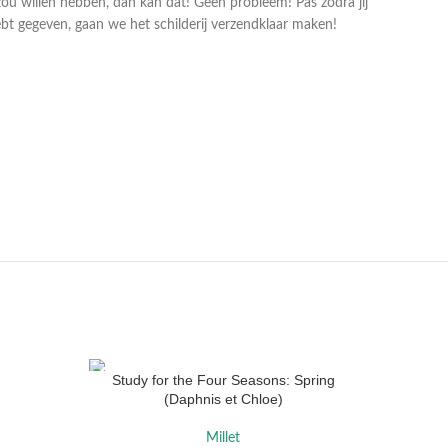
zou willen hebben, dan kan dat! Geen probleem! Pas zodra jij
bt gegeven, gaan we het schilderij verzendklaar maken!
LA
SISLEY
REM
Study for the Four Seasons: Spring
OPTIES SELECTEREN
OPTIES S
(Daphnis et Chloe)
Millet