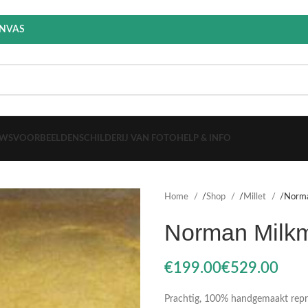
ANVAS
EWS
VOORBEELDEN
SCHILDERIJ VAN FOTO
HELP & INFO
Home
Shop
Millet
Norma
Norman Milk
€
€
Prachtig, 100% handgemaakt reprod