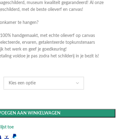
ageschilderd, museum kwaliteit gegarandeerd! Al onze
geschilderd, met de beste olieverf en canvas!
oonkamer te hangen?
dt 100% handgemaakt, met echte olieverf op canvas
selecteerde, ervaren, getalenteerde topkunstenaars
k het werk en geef je goedkeuring!
ling voldoe je pas zodra het schilderij in je bezit is!
VOEGEN AAN WINKELWAGEN
ijst toe