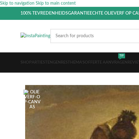
Skip to navigation
Skip to main content
100% TEVREDENHEIDSGARANTIE
ECHTE OLIEVERF OP C
TIP
SHOP
ARTIESTEN
GENRES
THEMA’S
OFFERTE AANVRAGEN
REVI