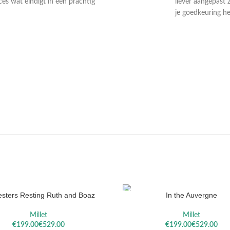
ces wat eindigt in een prachtig
liever aangepast 
je goedkeuring he
DAEL
VALLOTTON
SOROL
sters Resting Ruth and Boaz
In the Auvergne
ELECTEREN
OPTIES SELECTEREN
Millet
Millet
€
€
€
€