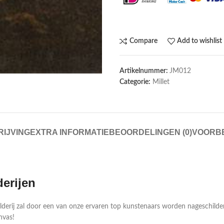
Compare
Add to wishlist
Artikelnummer:
JM012
Categorie:
Millet
IJVING
EXTRA INFORMATIE
BEOORDELINGEN (0)
VOORB
derijen
ilderij zal door een van onze ervaren top kunstenaars worden nageschild
nvas!