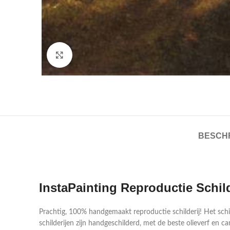
Click to enlarge
BESCHR
InstaPainting Reproductie Schil
Prachtig, 100% handgemaakt reproductie schilderij! Het sch
schilderijen zijn handgeschilderd, met de beste olieverf en ca