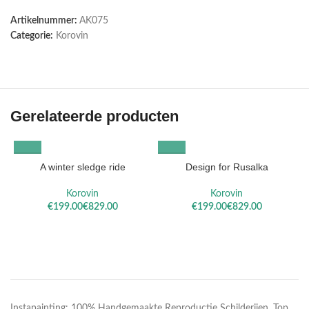
Artikelnummer:
AK075
Categorie:
Korovin
Gerelateerde producten
A winter sledge ride
Design for Rusalka
Korovin
Korovin
€
€
€
€
Instapainting: 100% Handgemaakte Reproductie Schilderijen. Top