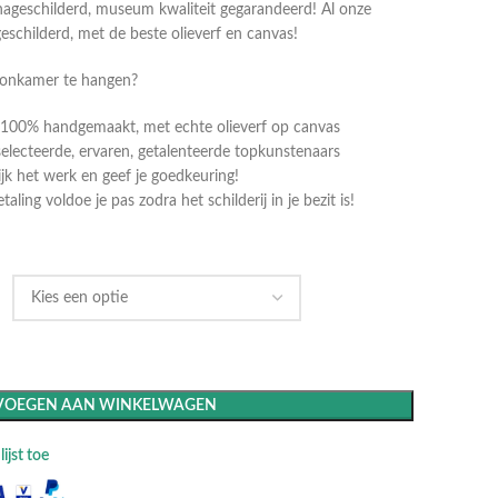
ageschilderd, museum kwaliteit gegarandeerd! Al onze
geschilderd, met de beste olieverf en canvas!
oonkamer te hangen?
dt 100% handgemaakt, met echte olieverf op canvas
selecteerde, ervaren, getalenteerde topkunstenaars
k het werk en geef je goedkeuring!
ling voldoe je pas zodra het schilderij in je bezit is!
VOEGEN AAN WINKELWAGEN
ijst toe