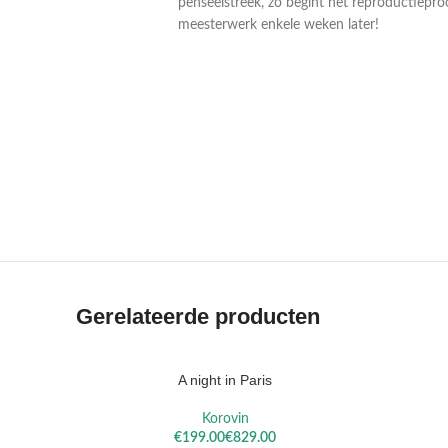
penseelstreek, zo begint het reproductiepro
meesterwerk enkele weken later!
VAN
VAN RUIS
RYSSELBERGHE
Gerelateerde producten
A night in Paris
OPTIES SELECTEREN
OPTIES S
Korovin
€
€