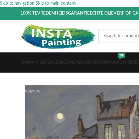
Skip to navigation
Skip to main content
100% TEVREDENHEIDSGARANTIE
ECHTE OLIEVERF OP C
TIP
SHOP
ARTIESTEN
GENRES
THEMA’S
OFFERTE AANVRAGEN
REVI