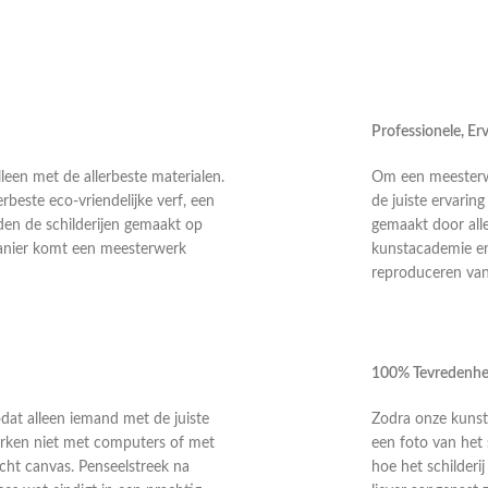
Professionele, E
leen met de allerbeste materialen.
Om een meesterwer
rbeste eco-vriendelijke verf, een
de juiste ervarin
en de schilderijen gemaakt op
gemaakt door alle
anier komt een meesterwerk
kunstacademie en 
reproduceren van 
100% Tevredenhe
odat alleen iemand met de juiste
Zodra onze kunste
 werken niet met computers of met
een foto van het 
echt canvas. Penseelstreek na
hoe het schilderi