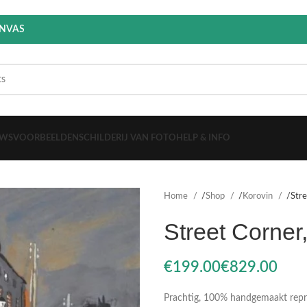
ANVAS
EWS
VOORBEELDEN
SCHILDERIJ VAN FOTO
HELP & INFO
Home
Shop
Korovin
Stre
Street Corner,
€
€
Prachtig, 100% handgemaakt reprod