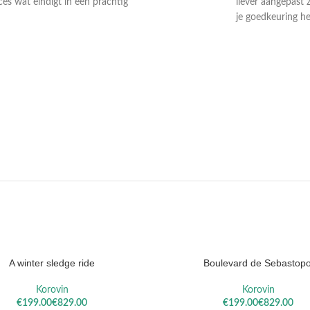
ces wat eindigt in een prachtig
liever aangepast 
je goedkeuring he
DAEL
VALLOTTON
SOROL
A winter sledge ride
Boulevard de Sebastopo
ELECTEREN
OPTIES SELECTEREN
Korovin
Korovin
€
€
€
€