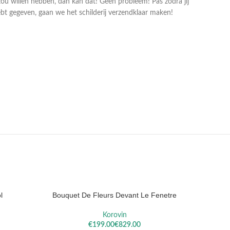
zou willen hebben, dan kan dat! Geen probleem! Pas zodra jij
bt gegeven, gaan we het schilderij verzendklaar maken!
LA
SISLEY
REM
l
Bouquet De Fleurs Devant Le Fenetre
OPTIES SELECTEREN
OPTIES S
Korovin
€
€