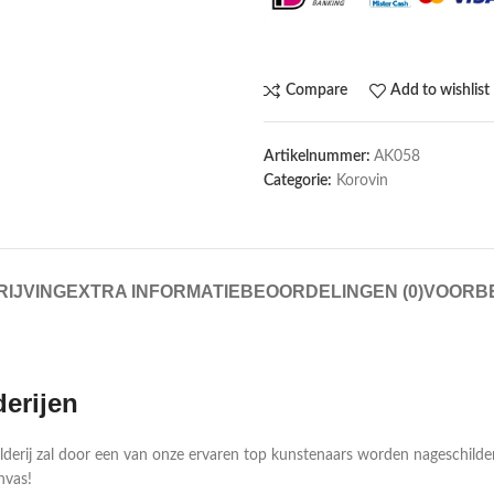
Compare
Add to wishlist
Artikelnummer:
AK058
Categorie:
Korovin
IJVING
EXTRA INFORMATIE
BEOORDELINGEN (0)
VOORB
derijen
ilderij zal door een van onze ervaren top kunstenaars worden nageschild
nvas!