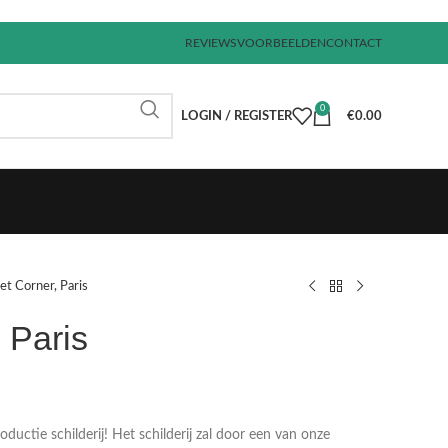
REVIEWS
VOORBEELDEN
CONTACT
0
LOGIN / REGISTER
€
0.00
et Corner, Paris
 Paris
€
€
€
€
uctie schilderij! Het schilderij zal door een van onze