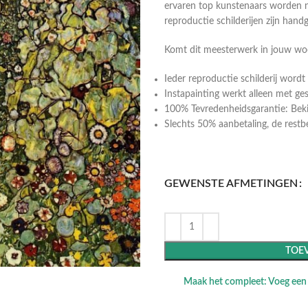
ervaren top kunstenaars worden n
reproductie schilderijen zijn hand
Komt dit meesterwerk in jouw w
Ieder reproductie schilderij wor
Instapainting werkt alleen met ge
100% Tevredenheidsgarantie: Bekij
Slechts 50% aanbetaling, de restbeta
GEWENSTE AFMETINGEN
TOE
Maak het compleet: Voeg een l