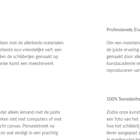
Professionele, E
leen met de allerbeste materialen.
Om een meesterwer
rbeste eco-vriendelijke verf, een
de juiste ervarin
en de schilderijen gemaakt op
gemaakt door alle
anier komt een meesterwerk
kunstacademie en 
reproduceren van 
100% Tevredenhe
odat alleen iemand met de juiste
Zodra onze kunste
 werken niet met computers of met
een foto van het 
echt canvas. Penseelstreek na
hoe het schilderi
ces wat eindigt in een prachtig
liever aangepast 