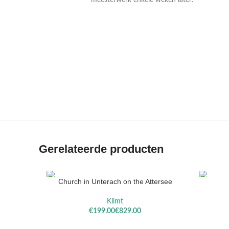
meesterwerk enkele weken later!
VAN
VAN RUIS
RYSSELBERGHE
Gerelateerde producten
Church in Unterach on the Attersee
OPTIES SELECTEREN
OPTIES S
Klimt
€
€