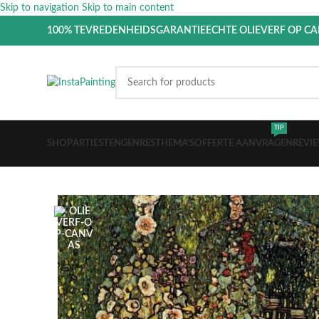
Skip to navigation
Skip to main content
100% TEVREDENHEIDSGARANTIE
ECHTE OLIEVERF OP C
TIP
SHOP
ARTIESTEN
GENRES
THEMA’S
OFFERTE AANVRAGEN
REVI