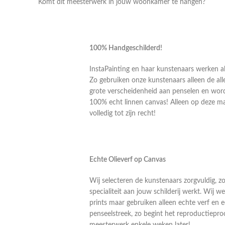
Komt dit meesterwerk in jouw woonkamer te hangen?
100% Handgeschilderd!
InstaPainting en haar kunstenaars werken al
Zo gebruiken onze kunstenaars alleen de alle
grote verscheidenheid aan penselen en word
100% echt linnen canvas! Alleen op deze m
volledig tot zijn recht!
Echte Olieverf op Canvas
Wij selecteren de kunstenaars zorgvuldig, z
specialiteit aan jouw schilderij werkt. Wij
prints maar gebruiken alleen echte verf en 
penseelstreek, zo begint het reproductiepro