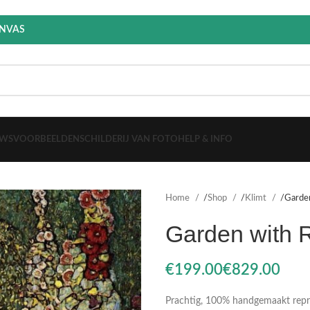
ANVAS
EWS
VOORBEELDEN
SCHILDERIJ VAN FOTO
HELP & INFO
Home
Shop
Klimt
Garde
Garden with 
€
€
Prachtig, 100% handgemaakt reprod