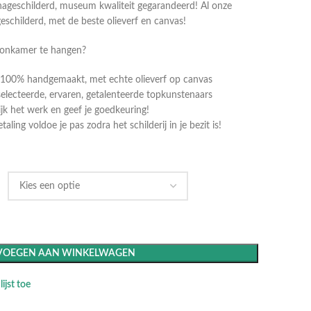
ageschilderd, museum kwaliteit gegarandeerd! Al onze
geschilderd, met de beste olieverf en canvas!
oonkamer te hangen?
dt 100% handgemaakt, met echte olieverf op canvas
selecteerde, ervaren, getalenteerde topkunstenaars
k het werk en geef je goedkeuring!
ling voldoe je pas zodra het schilderij in je bezit is!
VOEGEN AAN WINKELWAGEN
ijst toe