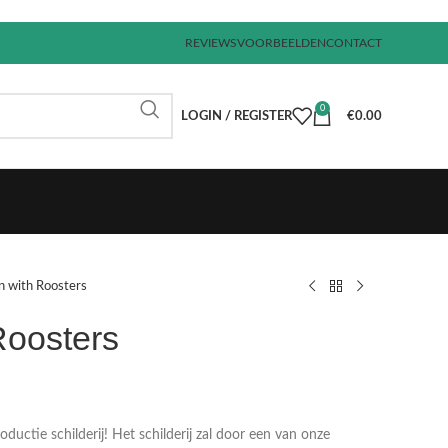
REVIEWS
VOORBEELDEN
CONTACT
0
LOGIN / REGISTER
€
0.00
n with Roosters
Roosters
€
€
€
€
uctie schilderij! Het schilderij zal door een van onze