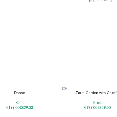
je goedkeuring he
DAEL
VALLOTTON
SOROL
Danae
Farm Garden with Crucif
ELECTEREN
OPTIES SELECTEREN
Klimt
Klimt
€
€
€
€