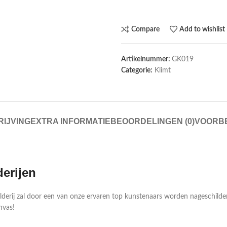
Compare
Add to wishlist
Artikelnummer:
GK019
Categorie:
Klimt
IJVING
EXTRA INFORMATIE
BEOORDELINGEN (0)
VOORB
derijen
ilderij zal door een van onze ervaren top kunstenaars worden nageschild
nvas!