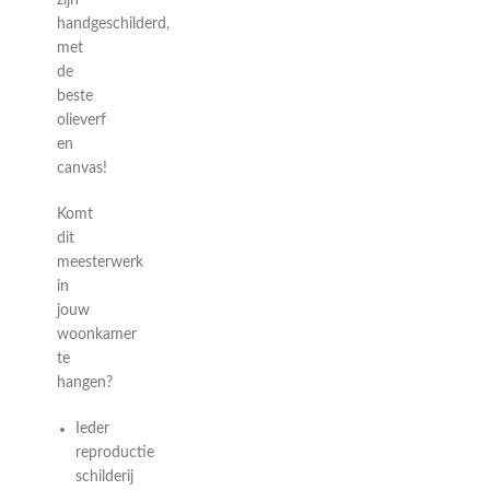
zijn
handgeschilderd,
met
de
beste
olieverf
en
canvas!
Komt
dit
meesterwerk
in
jouw
woonkamer
te
hangen?
Ieder
reproductie
schilderij