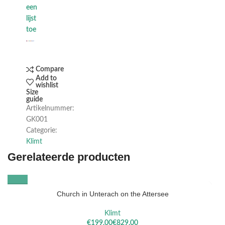
een
lijst
toe
Compare
Add to
wishlist
Size
guide
Artikelnummer:
GK001
Categorie:
Klimt
Gerelateerde producten
Church in Unterach on the Attersee
Klimt
€
€