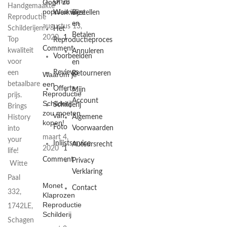
Gogh zo
Onze
Handgemaakte
populair is
Werkwijze
Bestellen
Reproductie
en
augustus 13,
Schilderijen.
Het
Betalen
2020
1
Top
Reproductieproces
Comment
kwaliteit
Annuleren
Voorbeelden
voor
en
Reviews
een
Retourneren
Waarom je
een
betaalbare
Offerte
Mijn
Reproductie
prijs.
Account
Schilderij
Schilderij
Brings
zou moeten
van
Algemene
History
kopen!
Foto
Voorwaarden
into
maart 4,
your
Inlijstservice
Auteursrecht
2020
1
life!
Comment
Privacy
Witte
Verklaring
Paal
Monet
Contact
332,
Klaprozen
Reproductie
1742LE,
Schilderij
Schagen