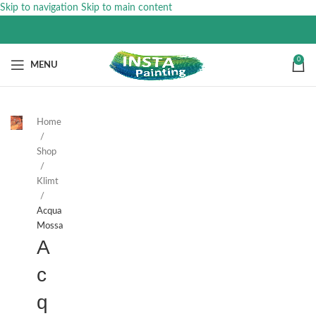
Skip to navigation
Skip to main content
0
MENU
Home
Shop
Klimt
Acqua
Mossa
A
c
q