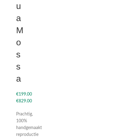
u
a
M
o
s
s
a
€
€
Prachtig,
100%
handgemaakt
reproductie