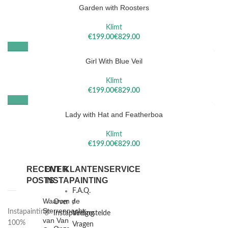
Garden with Roosters
Klimt
€
€
Girl With Blue Veil
Klimt
€
€
Lady with Hat and Featherboa
Klimt
€
€
RECENT
OVER
KLANTENSERVICE
POSTS
INSTAPAINTING
F.A.Q.
Waarom de
Over
/
Sterrennacht
Instapainting:
Instapainting
Veelgestelde
van Van
100%
Vragen