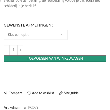
Slechts 50% aanbetaling, de restbetaling voldoe je pas zodra het
schilderij in je bezit is!
GEWENSTE AFMETINGEN
TOEVOEGEN AAN WINKELWAGEN
Maak het compleet: Voeg een lijst toe
Compare
Add to wishlist
Size guide
Artikelnummer:
PG079