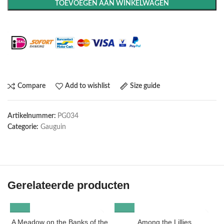
TOEVOEGEN AAN WINKELWAGEN
Maak het compleet: Voeg een lijst toe
Compare
Add to wishlist
Size guide
Artikelnummer:
PG034
Categorie:
Gauguin
Gerelateerde producten
A Meadow on the Banks of the
Among the Lillies