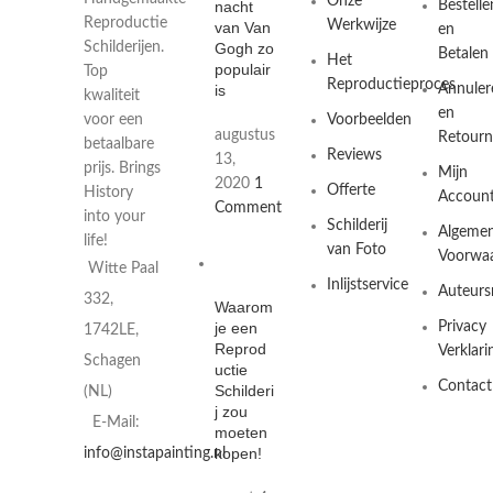
Onze
nacht
Bestelle
Reproductie
Werkwijze
van Van
en
Gogh zo
Schilderijen.
Betalen
Het
populair
Top
Reproductieproces
is
Annuler
kwaliteit
en
Voorbeelden
voor een
augustus
Retourn
betaalbare
Reviews
13,
prijs. Brings
Mijn
2020
1
Offerte
History
Accoun
Comment
into your
Schilderij
Algeme
life!
van Foto
Voorwa
Witte Paal
Inlijstservice
Auteurs
332,
Waarom
je een
Privacy
1742LE,
Reprod
Verklari
Schagen
uctie
Contact
Schilderi
(NL)
j zou
E-Mail:
moeten
kopen!
info@instapainting.nl