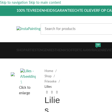
Skip to navigation
Skip to main content
100% TEVREDENHEIDSGARANTIE
ECHTE OLIEVERF OP C
TIP
SHOP
ARTIESTEN
GENRES
THEMA’S
OFFERTE AANVRAGEN
REVI
Home
Shop
Frieseke
Lilies
Click to
enlarge
Lilie
s