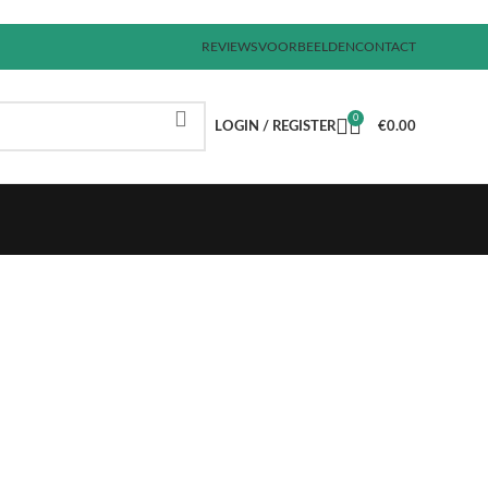
REVIEWS
VOORBEELDEN
CONTACT
0
LOGIN / REGISTER
€
0.00