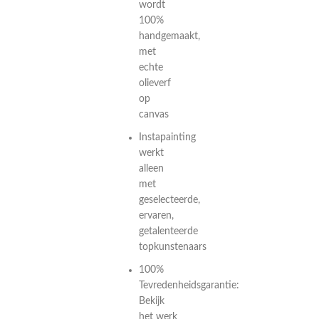
wordt
100%
handgemaakt,
met
echte
olieverf
op
canvas
Instapainting
werkt
alleen
met
geselecteerde,
ervaren,
getalenteerde
topkunstenaars
100%
Tevredenheidsgarantie:
Bekijk
het werk