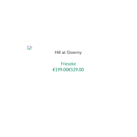
Hill at Giverny
OPTIES SELECTEREN
OPTIES S
Frieseke
€
€