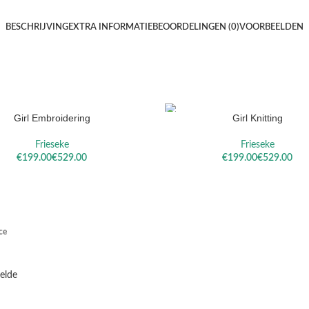
BESCHRIJVING
EXTRA INFORMATIE
BEOORDELINGEN (0)
VOORBEELDEN
Girl Embroidering
Girl Knitting
ELECTEREN
OPTIES SELECTEREN
Frieseke
Frieseke
€
€
€
€
ce
telde