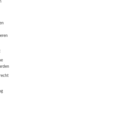
n
en
eren
t
ne
arden
recht
ng