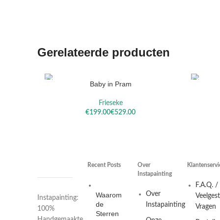
Gerelateerde producten
Baby in Pram
OPTIES SELECTEREN
OPTIES S
Frieseke
€
€
Recent Posts
Over
Klantenservi
Instapainting
F.A.Q. /
Over
Waarom
Veelges
Instapainting:
de
Instapainting
Vragen
100%
Sterren
Handgemaakte