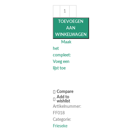
TOEVOEGEN
AAN
WINKELWAGEN
Maak
het
compleet:
Voeg een
lijst toe
Compare
Add to
wishlist
Artikelnummer:
FF018
Categorie:
Frieseke