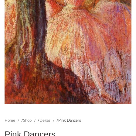
Home
Shop
Degas
Pink Dancers
Pink Dancers