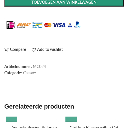
TOEVOEGEN AAN WINKELWAGEN
Maak het compleet: Voeg een lijst toe
Compare
Add to wishlist
Artikelnummer:
MC024
Categorie:
Cassatt
Gerelateerde producten
Augusta Sewing Before a
Children Playing with a Cat