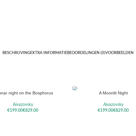
BESCHRIJVING
EXTRA INFORMATIE
BEOORDELINGEN (0)
VOORBEELDEN
unar night on the Bosphorus
A Moonlit Night
ELECTEREN
OPTIES SELECTEREN
Aivazovsky
Aivazovsky
€
€
€
€