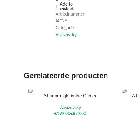
Add to
wishlist
Artikelnummer:
IA026
Categorie:
Aivazovsky
Gerelateerde producten
A Lunar night in the Crimea
A L
OPTIES SELECTEREN
OPTIES S
Aivazovsky
€
€