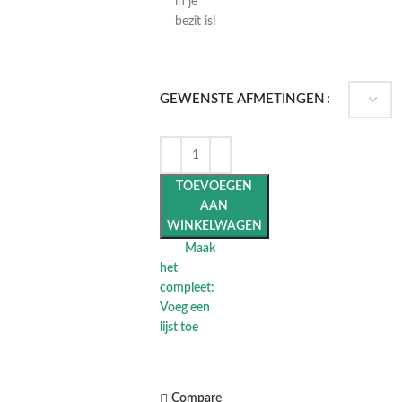
in je
bezit is!
GEWENSTE AFMETINGEN
TOEVOEGEN
AAN
WINKELWAGEN
Maak
het
compleet:
Voeg een
lijst toe
Compare