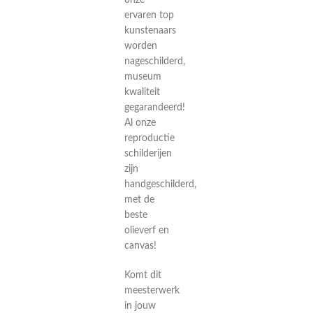
onze
ervaren top
kunstenaars
worden
nageschilderd,
museum
kwaliteit
gegarandeerd!
Al onze
reproductie
schilderijen
zijn
handgeschilderd,
met de
beste
olieverf en
canvas!
Komt dit
meesterwerk
in jouw