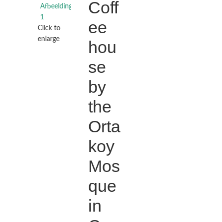
Coff
ee
Click to
€
€
enlarge
hou
€
€
se
by
the
Orta
koy
Mos
que
in