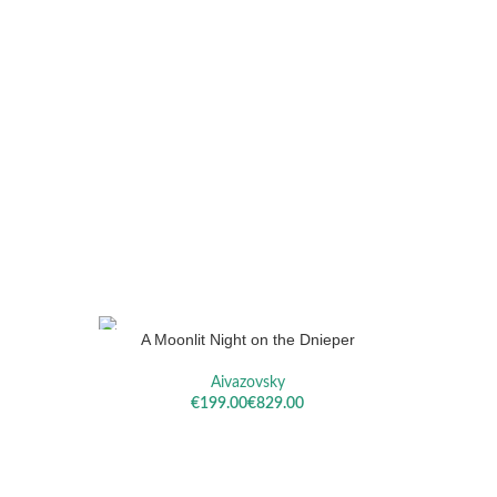
A Moonlit Night on the Dnieper
OPTIES SELECTEREN
OPTIES S
Aivazovsky
€
€