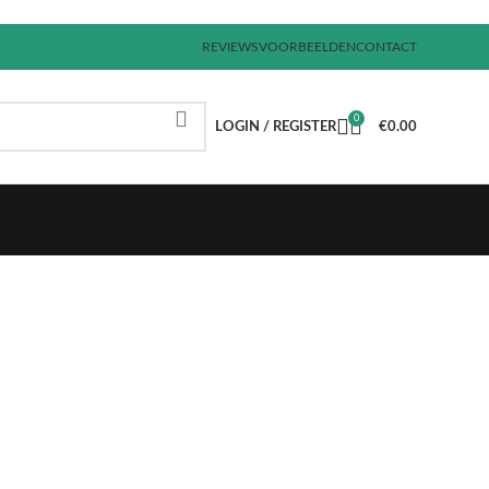
REVIEWS
VOORBEELDEN
CONTACT
0
LOGIN / REGISTER
€
0.00