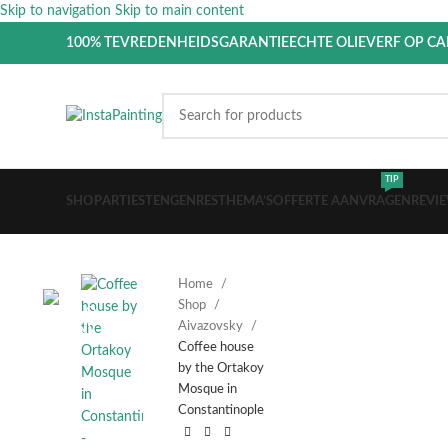
Skip to navigation
Skip to main content
100% TEVREDENHEIDSGARANTIE
ECHTE OLIEVERF OP C
TIP
SHOP
ARTIESTEN
GENRES
THEMA’S
OFFERTE AANVRAGEN
REVI
Home
Shop
Aivazovsky
Coffee house
by the Ortakoy
Mosque in
Constantinople