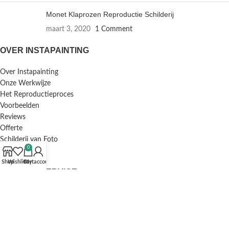
Monet Klaprozen Reproductie Schilderij
maart 3, 2020
1 Comment
OVER INSTAPAINTING
Over Instapainting
Onze Werkwijze
Het Reproductieproces
Voorbeelden
Reviews
Offerte
Schilderij van Foto
0
Inlijstservice
Shop
Wishlist
Cart
My account
KLANTENSERVICE
F.A.Q. / Veelgestelde Vragen
Bestellen en Betalen
Annuleren en Retourneren
Mijn Account