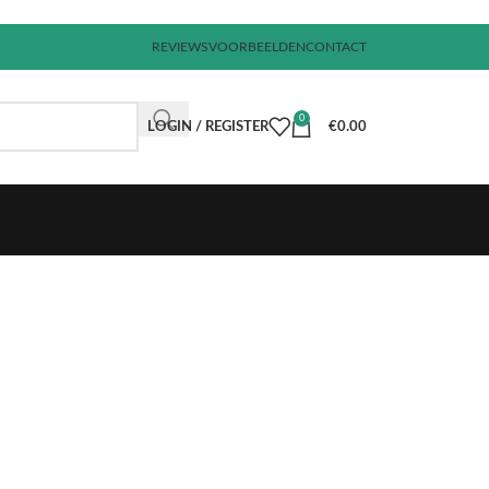
REVIEWS
VOORBEELDEN
CONTACT
0
LOGIN / REGISTER
€
0.00