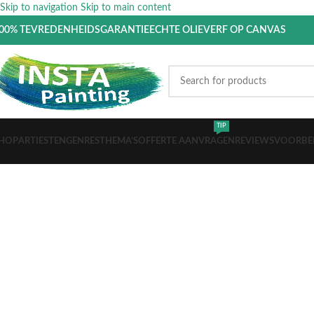
Skip to navigation
Skip to main content
00% TEVREDENHEIDSGARANTIE
ECHTE OLIEVERF OP CANVAS
TIP
HOP
ARTIESTEN
GENRES
THEMA’S
OFFERTE AANVRAGEN
REVIEWS
VOORBE